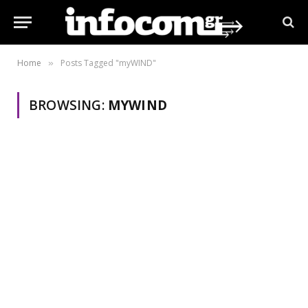
Home
Posts Tagged "myWIND"
»
BROWSING:
MYWIND