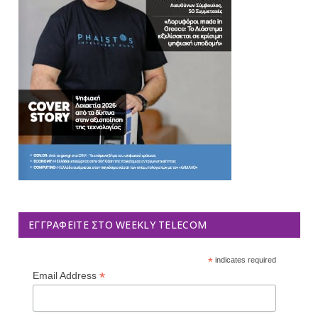
ΕΓΓΡΑΦΕΊΤΕ ΣΤΟ WEEKLY TELECOM
*
indicates required
*
Email Address