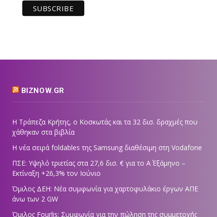
BIZNOW.GR
Η Τράπεζα Κρήτης, ο Κοσκωτάς και τα 32 δισ. δραχμές που
χάθηκαν στα βιβλία
Η νέα σειρά foldables της Samsung διαθέσιμη στη Vodafone
ΠΣΕ: Υψηλό τριετίας στα 27,6 δισ. € για το Α΄ Εξάμηνο –
Εκτίναξη +26,3% τον Ιούνιο
Όμιλος ΔΕΗ: Νέα συμφωνία για χαρτοφυλάκιο έργων ΑΠΕ
άνω των 2 GW
Όμιλος Fourlis: Συμφωνία για την πώληση της συμμετοχής