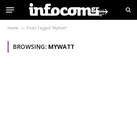
Home
Posts Tagged "MyWatt"
»
BROWSING:
MYWATT