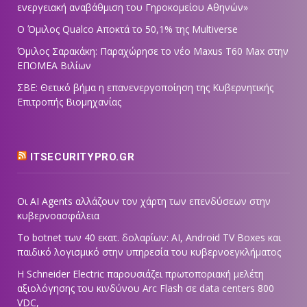
ενεργειακή αναβάθμιση του Γηροκομείου Αθηνών»
Ο Όμιλος Qualco Αποκτά το 50,1% της Multiverse
Όμιλος Σαρακάκη: Παραχώρησε το νέο Maxus T60 Max στην
ΕΠΟΜΕΑ Βιλίων
ΣΒΕ: Θετικό βήμα η επανενεργοποίηση της Κυβερνητικής
Επιτροπής Βιομηχανίας
ITSECURITYPRO.GR
Οι AI Agents αλλάζουν τον χάρτη των επενδύσεων στην
κυβερνοασφάλεια
Το botnet των 40 εκατ. δολαρίων: AI, Android TV Boxes και
παιδικό λογισμικό στην υπηρεσία του κυβερνοεγκλήματος
Η Schneider Electric παρουσιάζει πρωτοποριακή μελέτη
αξιολόγησης του κινδύνου Arc Flash σε data centers 800
VDC,