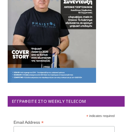
ΕΓΓΡΑΦΕΊΤΕ ΣΤΟ WEEKLY TELECOM
*
indicates required
*
Email Address