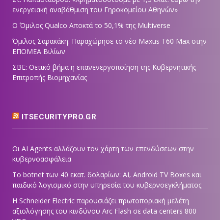
ενεργειακή αναβάθμιση του Γηροκομείου Αθηνών»
Ο Όμιλος Qualco Αποκτά το 50,1% της Multiverse
Όμιλος Σαρακάκη: Παραχώρησε το νέο Maxus T60 Max στην
ΕΠΟΜΕΑ Βιλίων
ΣΒΕ: Θετικό βήμα η επανενεργοποίηση της Κυβερνητικής
Επιτροπής Βιομηχανίας
ITSECURITYPRO.GR
Οι AI Agents αλλάζουν τον χάρτη των επενδύσεων στην
κυβερνοασφάλεια
Το botnet των 40 εκατ. δολαρίων: AI, Android TV Boxes και
παιδικό λογισμικό στην υπηρεσία του κυβερνοεγκλήματος
Η Schneider Electric παρουσιάζει πρωτοποριακή μελέτη
αξιολόγησης του κινδύνου Arc Flash σε data centers 800