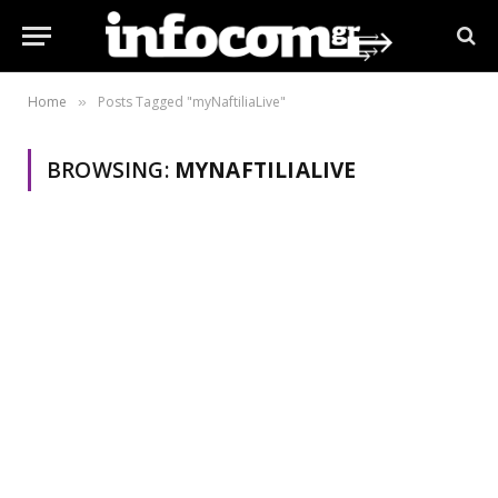
Home
Posts Tagged "myNaftiliaLive"
»
BROWSING:
MYNAFTILIALIVE