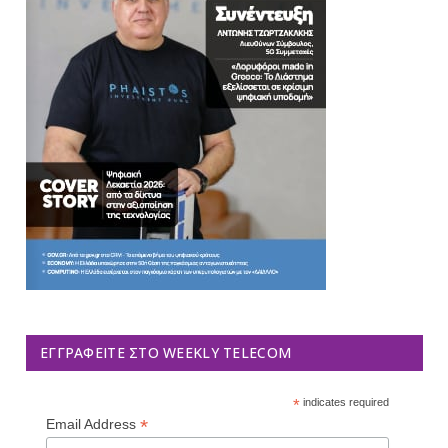
ΕΓΓΡΑΦΕΊΤΕ ΣΤΟ WEEKLY TELECOM
*
indicates required
*
Email Address