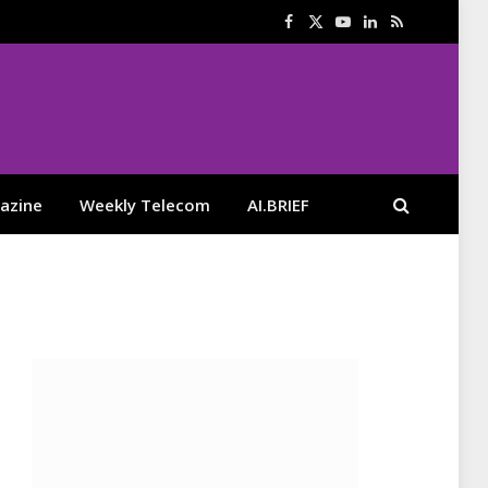
Facebook
X
YouTube
LinkedIn
RSS
(Twitter)
azine
Weekly Telecom
AI.BRIEF