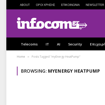
ABOUT
ΟΡΟΙ ΧΡΗΣΗΣ
ΕΠΙΚΟΙΝΩΝΙΑ
NEWSLETTER
Telecoms
IT
AI
Security
Επιχειρ
Home
Posts Tagged "myEnergy HeatPump"
»
BROWSING:
MYENERGY HEATPUMP