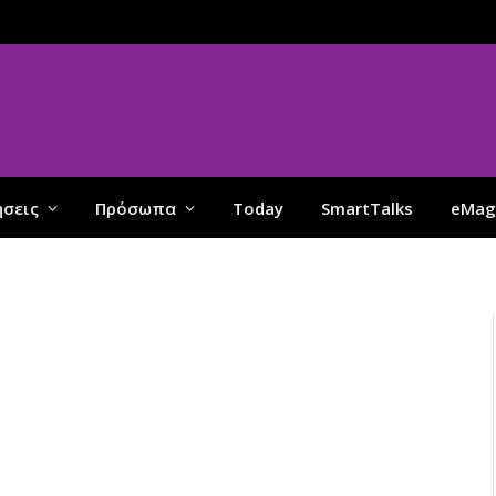
ήσεις
Πρόσωπα
Today
SmartTalks
eMag