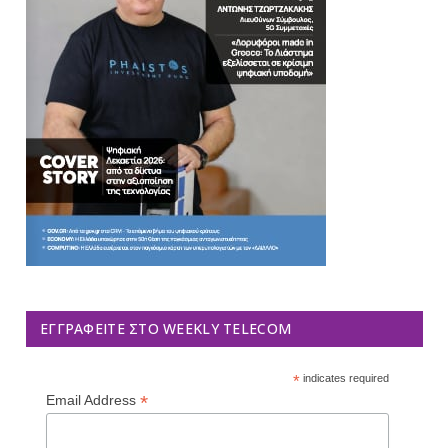
ΕΓΓΡΑΦΕΊΤΕ ΣΤΟ WEEKLY TELECOM
*
indicates required
*
Email Address