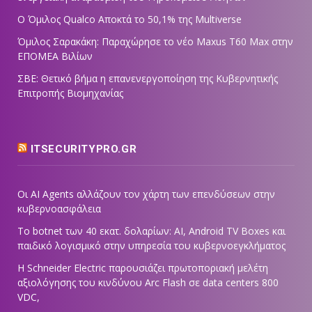
Ο Όμιλος Qualco Αποκτά το 50,1% της Multiverse
Όμιλος Σαρακάκη: Παραχώρησε το νέο Maxus T60 Max στην
ΕΠΟΜΕΑ Βιλίων
ΣΒΕ: Θετικό βήμα η επανενεργοποίηση της Κυβερνητικής
Επιτροπής Βιομηχανίας
ITSECURITYPRO.GR
Οι AI Agents αλλάζουν τον χάρτη των επενδύσεων στην
κυβερνοασφάλεια
Το botnet των 40 εκατ. δολαρίων: AI, Android TV Boxes και
παιδικό λογισμικό στην υπηρεσία του κυβερνοεγκλήματος
Η Schneider Electric παρουσιάζει πρωτοποριακή μελέτη
αξιολόγησης του κινδύνου Arc Flash σε data centers 800
VDC,