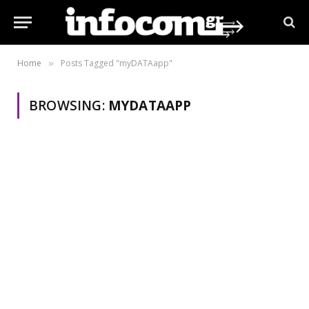
Home
Posts Tagged "myDATAapp"
»
BROWSING:
MYDATAAPP