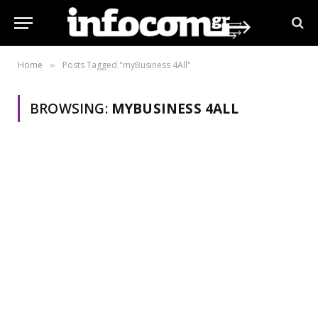
Home
Posts Tagged "myBusiness 4All"
»
BROWSING:
MYBUSINESS 4ALL