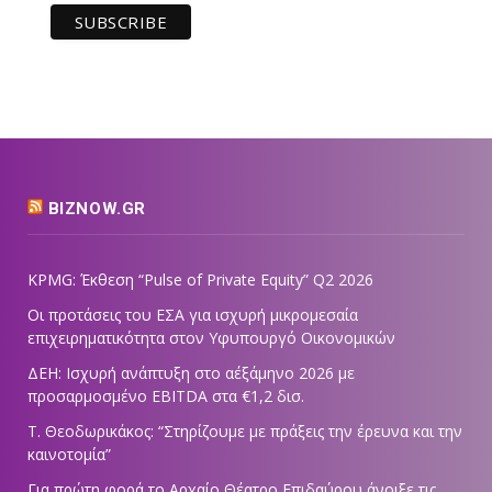
BIZNOW.GR
KPMG: Έκθεση “Pulse of Private Equity” Q2 2026
Οι προτάσεις του ΕΣΑ για ισχυρή μικρομεσαία
επιχειρηματικότητα στον Υφυπουργό Οικονομικών
ΔΕΗ: Ισχυρή ανάπτυξη στο α΄εξάμηνο 2026 με
προσαρμοσμένο EBITDA στα €1,2 δισ.
Τ. Θεοδωρικάκος: “Στηρίζουμε με πράξεις την έρευνα και την
καινοτομία”
Για πρώτη φορά το Αρχαίο Θέατρο Επιδαύρου άνοιξε τις