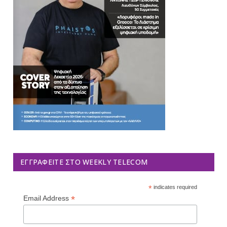
ΕΓΓΡΑΦΕΊΤΕ ΣΤΟ WEEKLY TELECOM
*
indicates required
*
Email Address