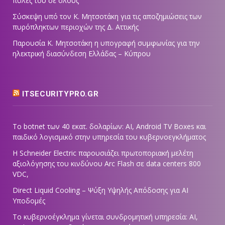
πύλες του σε όλους
Σύσκεψη υπό τον Κ. Μητσοτάκη για τις αποζημιώσεις των
πυρόπληκτων περιοχών της Δ. Αττικής
Παρουσία Κ. Μητσοτάκη η υπογραφή συμφωνίας για την
ηλεκτρική διασύνδεση Ελλάδας – Κύπρου
ITSECURITYPRO.GR
Το botnet των 40 εκατ. δολαρίων: AI, Android TV Boxes και
παιδικό λογισμικό στην υπηρεσία του κυβερνοεγκλήματος
Η Schneider Electric παρουσιάζει πρωτοποριακή μελέτη
αξιολόγησης του κινδύνου Arc Flash σε data centers 800
VDC,
Direct Liquid Cooling – Ψύξη Υψηλής Απόδοσης για AI
Υποδομές
Το κυβερνοέγκλημα γίνεται συνδρομητική υπηρεσία: AI,