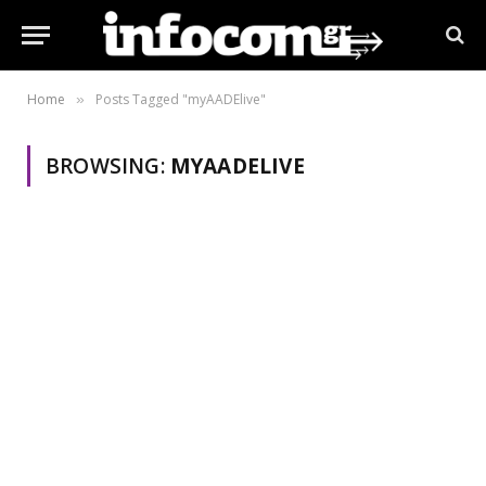
Home
Posts Tagged "myAADElive"
»
BROWSING:
MYAADELIVE