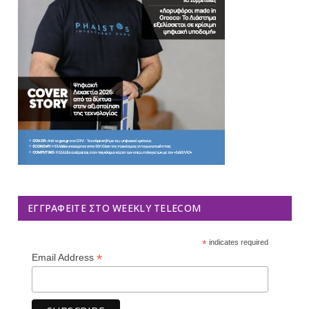
ΕΓΓΡΑΦΕΊΤΕ ΣΤΟ WEEKLY TELECOM
*
indicates required
*
Email Address