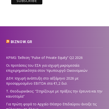
BIZNOW.GR
KPMG: Έκθεση “Pulse of Private Equity” Q2 2026
Οι προτάσεις του ΕΣΑ για ισχυρή μικρομεσαία
επιχειρηματικότητα στον Υφυπουργό Οικονομικών
ΔΕΗ: Ισχυρή ανάπτυξη στο α΄εξάμηνο 2026 με
προσαρμοσμένο EBITDA στα €1,2 δισ.
Τ. Θεοδωρικάκος: “Στηρίζουμε με πράξεις την έρευνα και την
καινοτομία”
Για πρώτη φορά το Αρχαίο Θέατρο Επιδαύρου άνοιξε τις