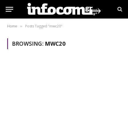
Home
Posts Tagged "mwc20"
»
BROWSING:
MWC20