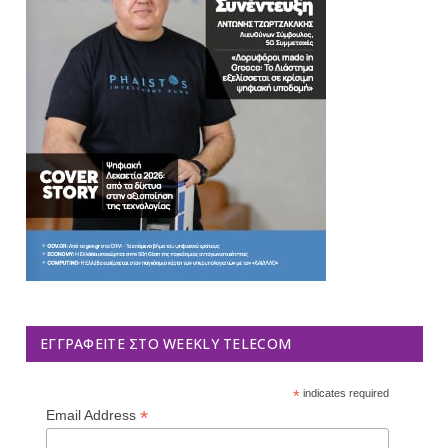
ΕΓΓΡΑΦΕΊΤΕ ΣΤΟ WEEKLY TELECOM
*
indicates required
*
Email Address