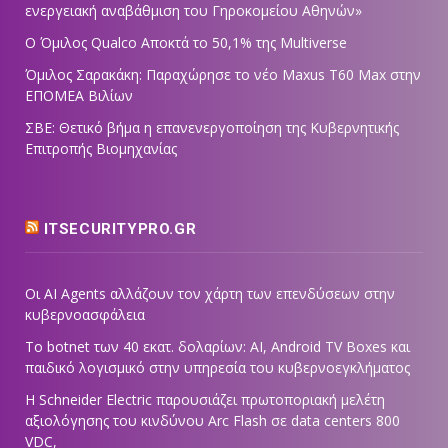
ενεργειακή αναβάθμιση του Γηροκομείου Αθηνών»
Ο Όμιλος Qualco Αποκτά το 50,1% της Multiverse
Όμιλος Σαρακάκη: Παραχώρησε το νέο Maxus T60 Max στην
ΕΠΟΜΕΑ Βιλίων
ΣΒΕ: Θετικό βήμα η επανενεργοποίηση της Κυβερνητικής
Επιτροπής Βιομηχανίας
ITSECURITYPRO.GR
Οι AI Agents αλλάζουν τον χάρτη των επενδύσεων στην
κυβερνοασφάλεια
Το botnet των 40 εκατ. δολαρίων: AI, Android TV Boxes και
παιδικό λογισμικό στην υπηρεσία του κυβερνοεγκλήματος
Η Schneider Electric παρουσιάζει πρωτοποριακή μελέτη
αξιολόγησης του κινδύνου Arc Flash σε data centers 800
VDC,