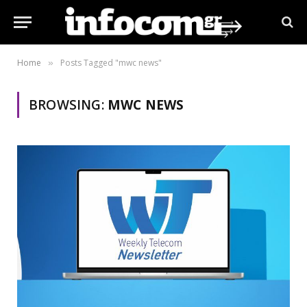
Home
Posts Tagged "mwc news"
»
BROWSING:
MWC NEWS