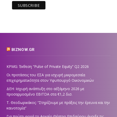
BIZNOW.GR
KPMG: Έκθεση “Pulse of Private Equity” Q2 2026
Οι προτάσεις του ΕΣΑ για ισχυρή μικρομεσαία
επιχειρηματικότητα στον Υφυπουργό Οικονομικών
ΔΕΗ: Ισχυρή ανάπτυξη στο α΄εξάμηνο 2026 με
προσαρμοσμένο EBITDA στα €1,2 δισ.
Τ. Θεοδωρικάκος: “Στηρίζουμε με πράξεις την έρευνα και την
καινοτομία”
Για πρώτη φορά το Αρχαίο Θέατρο Επιδαύρου άνοιξε τις