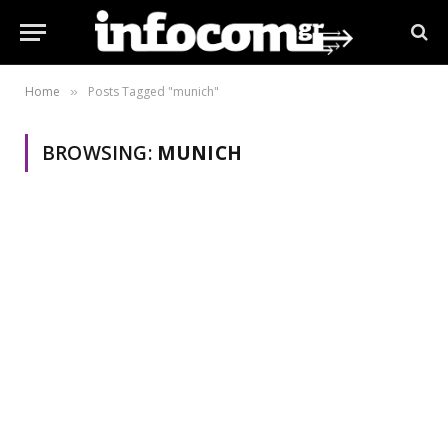
Home
Posts Tagged "munich"
»
BROWSING:
MUNICH