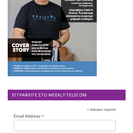
ΕΓΓΡΑΦΕΊΤΕ ΣΤΟ WEEKLY TELECOM
*
indicates required
*
Email Address