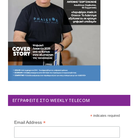
ΕΓΓΡΑΦΕΊΤΕ ΣΤΟ WEEKLY TELECOM
*
indicates required
*
Email Address