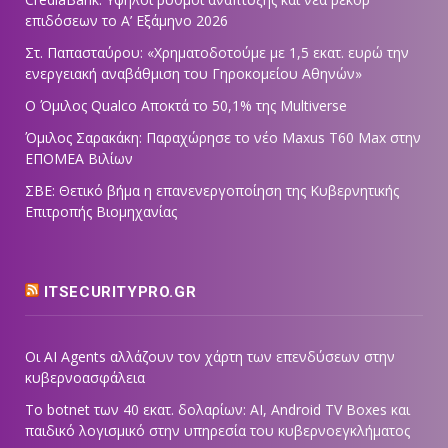
επιδόσεων το Α’ Εξάμηνο 2026
Στ. Παπασταύρου: «Χρηματοδοτούμε με 1,5 εκατ. ευρώ την
ενεργειακή αναβάθμιση του Γηροκομείου Αθηνών»
Ο Όμιλος Qualco Αποκτά το 50,1% της Multiverse
Όμιλος Σαρακάκη: Παραχώρησε το νέο Maxus T60 Max στην
ΕΠΟΜΕΑ Βιλίων
ΣΒΕ: Θετικό βήμα η επανενεργοποίηση της Κυβερνητικής
Επιτροπής Βιομηχανίας
ITSECURITYPRO.GR
Οι AI Agents αλλάζουν τον χάρτη των επενδύσεων στην
κυβερνοασφάλεια
Το botnet των 40 εκατ. δολαρίων: AI, Android TV Boxes και
παιδικό λογισμικό στην υπηρεσία του κυβερνοεγκλήματος