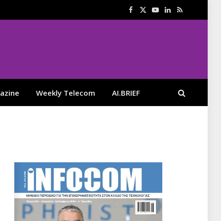
Facebook
X
YouTube
LinkedIn
RSS
(Twitter)
azine
Weekly Telecom
AI.BRIEF