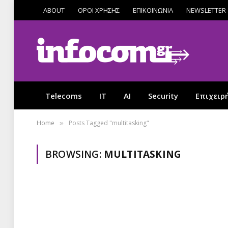
ABOUT
ΟΡΟΙ ΧΡΗΣΗΣ
ΕΠΙΚΟΙΝΩΝΙΑ
NEWSLETTER
Telecoms
IT
AI
Security
Επιχειρ
Home
Posts Tagged "multitasking"
»
BROWSING:
MULTITASKING