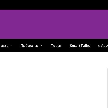
ήσεις
Πρόσωπα
Today
SmartTalks
eMag