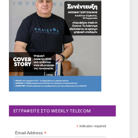
ΕΓΓΡΑΦΕΊΤΕ ΣΤΟ WEEKLY TELECOM
*
indicates required
*
Email Address