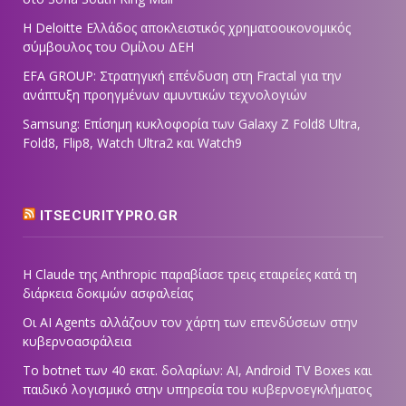
Η Deloitte Ελλάδος αποκλειστικός χρηματοοικονομικός
σύμβουλος του Ομίλου ΔΕΗ
EFA GROUP: Στρατηγική επένδυση στη Fractal για την
ανάπτυξη προηγμένων αμυντικών τεχνολογιών
Samsung: Επίσημη κυκλοφορία των Galaxy Z Fold8 Ultra,
Fold8, Flip8, Watch Ultra2 και Watch9
ITSECURITYPRO.GR
Η Claude της Anthropic παραβίασε τρεις εταιρείες κατά τη
διάρκεια δοκιμών ασφαλείας
Οι AI Agents αλλάζουν τον χάρτη των επενδύσεων στην
κυβερνοασφάλεια
Το botnet των 40 εκατ. δολαρίων: AI, Android TV Boxes και
παιδικό λογισμικό στην υπηρεσία του κυβερνοεγκλήματος