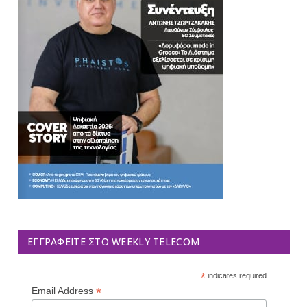
ΕΓΓΡΑΦΕΊΤΕ ΣΤΟ WEEKLY TELECOM
*
indicates required
*
Email Address