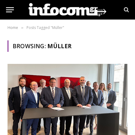
Home
Posts Tagged "Müller"
»
BROWSING:
MÜLLER