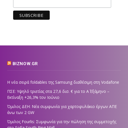
BIZNOW.GR
Η νέα σειρά foldables της Samsung διαθέσιμη στη Vodafone
ΠΣΕ: Υψηλό τριετίας στα 27,6 δισ. € για το Α΄ Εξάμηνο –
Εκτίναξη +26,3% τον Ιούνιο
Όμιλος ΔΕΗ: Νέα συμφωνία για χαρτοφυλάκιο έργων ΑΠΕ
άνω των 2 GW
Όμιλος Fourlis: Συμφωνία για την πώληση της συμμετοχής
στο Sofia South Ring Mall