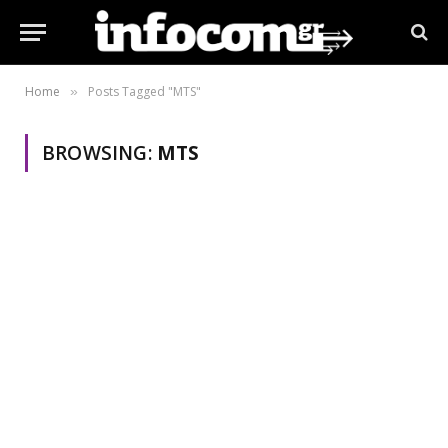
Home
Posts Tagged "MTS"
»
BROWSING:
MTS