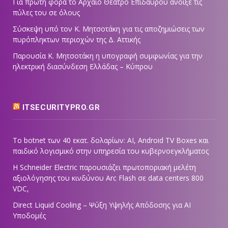
Για πρώτη φορά το Αρχαίο Θέατρο Επιδαύρου άνοιξε τις
πύλες του σε όλους
Σύσκεψη υπό τον Κ. Μητσοτάκη για τις αποζημιώσεις των
πυρόπληκτων περιοχών της Δ. Αττικής
Παρουσία Κ. Μητσοτάκη η υπογραφή συμφωνίας για την
ηλεκτρική διασύνδεση Ελλάδας – Κύπρου
ITSECURITYPRO.GR
Το botnet των 40 εκατ. δολαρίων: AI, Android TV Boxes και
παιδικό λογισμικό στην υπηρεσία του κυβερνοεγκλήματος
Η Schneider Electric παρουσιάζει πρωτοποριακή μελέτη
αξιολόγησης του κινδύνου Arc Flash σε data centers 800
VDC,
Direct Liquid Cooling – Ψύξη Υψηλής Απόδοσης για AI
Υποδομές