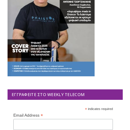
ΕΓΓΡΑΦΕΊΤΕ ΣΤΟ WEEKLY TELECOM
*
indicates required
*
Email Address