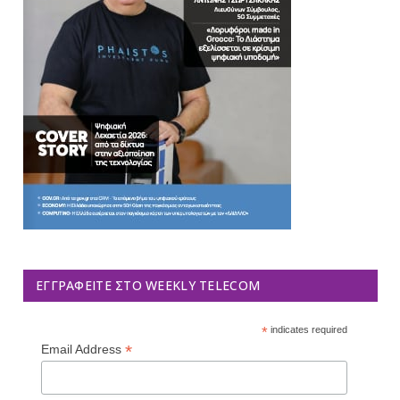
ΕΓΓΡΑΦΕΊΤΕ ΣΤΟ WEEKLY TELECOM
*
indicates required
*
Email Address