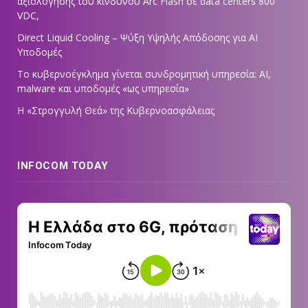
αξιολόγησης του κινδύνου Arc Flash σε data centers 800
VDC,
Direct Liquid Cooling – Ψύξη Υψηλής Απόδοσης για AI
Υποδομές
Το κυβερνοέγκλημα γίνεται συνδρομητική υπηρεσία: AI,
malware και υποδομές «ως υπηρεσία»
Η «Στρογγυλή Θεά» της Κυβερνοασφάλειας
INFOCOM TODAY