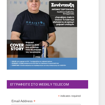
ΕΓΓΡΑΦΕΊΤΕ ΣΤΟ WEEKLY TELECOM
*
indicates required
*
Email Address