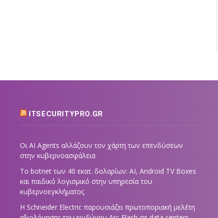
ITSECURITYPRO.GR
Οι AI Agents αλλάζουν τον χάρτη των επενδύσεων
στην κυβερνοασφάλεια
Το botnet των 40 εκατ. δολαρίων: AI, Android TV Boxes
και παιδικό λογισμικό στην υπηρεσία του
κυβερνοεγκλήματος
Η Schneider Electric παρουσιάζει πρωτοποριακή μελέτη
αξιολόγησης του κινδύνου Arc Flash σε data centers