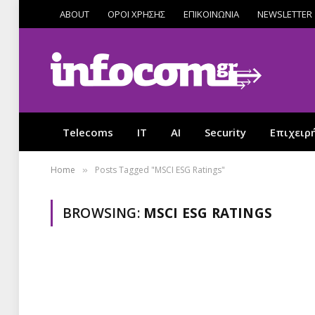
ABOUT
ΟΡΟΙ ΧΡΗΣΗΣ
ΕΠΙΚΟΙΝΩΝΙΑ
NEWSLETTER
Telecoms
IT
AI
Security
Επιχειρ
Home
Posts Tagged "MSCI ESG Ratings"
»
BROWSING:
MSCI ESG RATINGS