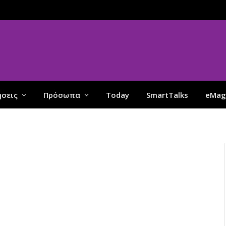
ήσεις
Πρόσωπα
Today
SmartTalks
eMag