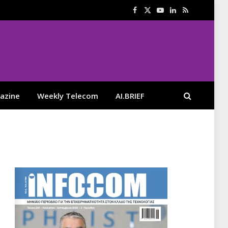
Facebook
X
YouTube
LinkedIn
RSS
(Twitter)
azine
Weekly Telecom
AI.BRIEF