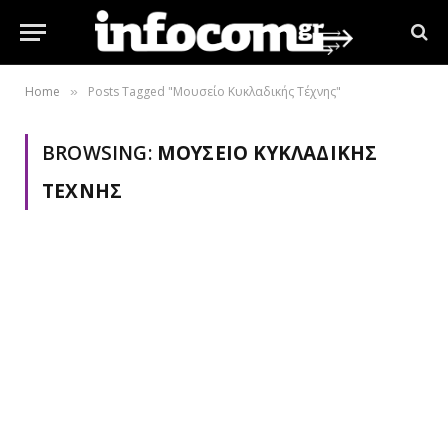
Home
Posts Tagged "Μουσείο Κυκλαδικής Τέχνης"
»
BROWSING:
ΜΟΥΣΕΊΟ ΚΥΚΛΑΔΙΚΉΣ
ΤΈΧΝΗΣ