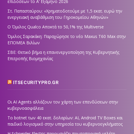
επιδόσεων το Α’ Εξάμηνο 2026
Στ. Παπασταύρου: «Χρηματοδοτούμε με 1,5 εκατ. ευρώ την
ενεργειακή αναβάθμιση του Γηροκομείου Αθηνών»
Ο Όμιλος Qualco Αποκτά το 50,1% της Multiverse
Όμιλος Σαρακάκη: Παραχώρησε το νέο Maxus T60 Max στην
ΕΠΟΜΕΑ Βιλίων
ΣΒΕ: Θετικό βήμα η επανενεργοποίηση της Κυβερνητικής
Επιτροπής Βιομηχανίας
ITSECURITYPRO.GR
Οι AI Agents αλλάζουν τον χάρτη των επενδύσεων στην
κυβερνοασφάλεια
Το botnet των 40 εκατ. δολαρίων: AI, Android TV Boxes και
παιδικό λογισμικό στην υπηρεσία του κυβερνοεγκλήματος
Η Schneider Electric παρουσιάζει πρωτοποριακή μελέτη