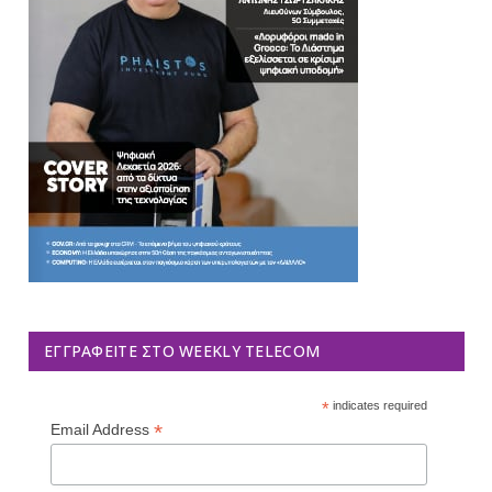
ΕΓΓΡΑΦΕΊΤΕ ΣΤΟ WEEKLY TELECOM
*
indicates required
*
Email Address