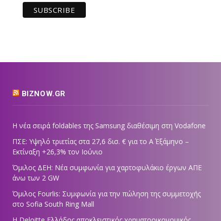
BIZNOW.GR
Η νέα σειρά foldables της Samsung διαθέσιμη στη Vodafone
ΠΣΕ: Υψηλό τριετίας στα 27,6 δισ. € για το Α΄ Εξάμηνο –
Εκτίναξη +26,3% τον Ιούνιο
Όμιλος ΔΕΗ: Νέα συμφωνία για χαρτοφυλάκιο έργων ΑΠΕ
άνω των 2 GW
Όμιλος Fourlis: Συμφωνία για την πώληση της συμμετοχής
στο Sofia South Ring Mall
Η Deloitte Ελλάδος αποκλειστικός χρηματοοικονομικός