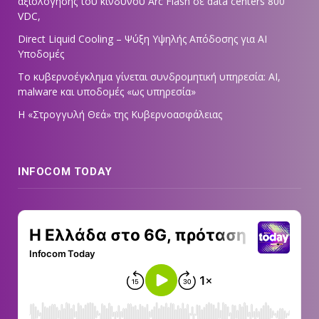
αξιολόγησης του κινδύνου Arc Flash σε data centers 800
VDC,
Direct Liquid Cooling – Ψύξη Υψηλής Απόδοσης για AI
Υποδομές
Το κυβερνοέγκλημα γίνεται συνδρομητική υπηρεσία: AI,
malware και υποδομές «ως υπηρεσία»
Η «Στρογγυλή Θεά» της Κυβερνοασφάλειας
INFOCOM TODAY