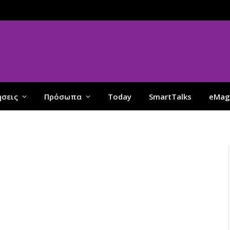
ήσεις
Πρόσωπα
Today
SmartTalks
eMag