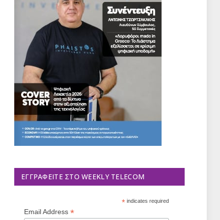
ΕΓΓΡΑΦΕΊΤΕ ΣΤΟ WEEKLY TELECOM
*
indicates required
*
Email Address