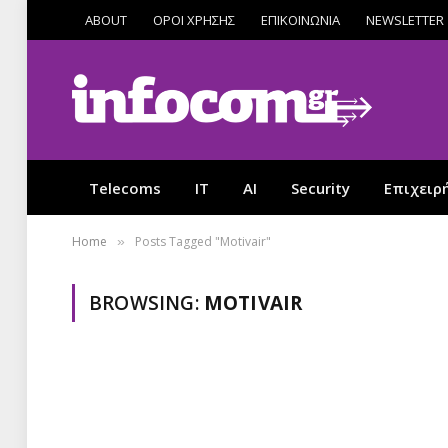
ABOUT
ΟΡΟΙ ΧΡΗΣΗΣ
ΕΠΙΚΟΙΝΩΝΙΑ
NEWSLETTER
Telecoms
IT
AI
Security
Επιχειρ
Home
Posts Tagged "Motivair"
»
BROWSING:
MOTIVAIR