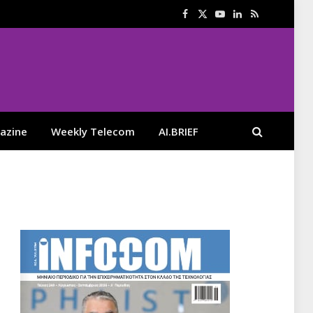
Facebook
X
YouTube
LinkedIn
RSS
(Twitter)
azine
Weekly Telecom
AI.BRIEF