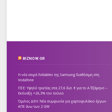
BIZNOW.GR
Η νέα σειρά foldables της Samsung διαθέσιμη στη
Vodafone
ΠΣΕ: Υψηλό τριετίας στα 27,6 δισ. € για το Α΄ Εξάμηνο –
Εκτίναξη +26,3% τον Ιούνιο
Όμιλος ΔΕΗ: Νέα συμφωνία για χαρτοφυλάκιο έργων
ΑΠΕ άνω των 2 GW