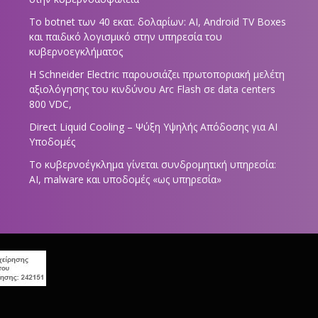
Το botnet των 40 εκατ. δολαρίων: AI, Android TV Boxes
και παιδικό λογισμικό στην υπηρεσία του
κυβερνοεγκλήματος
Η Schneider Electric παρουσιάζει πρωτοποριακή μελέτη
αξιολόγησης του κινδύνου Arc Flash σε data centers
800 VDC,
Direct Liquid Cooling – Ψύξη Υψηλής Απόδοσης για AI
Υποδομές
Το κυβερνοέγκλημα γίνεται συνδρομητική υπηρεσία:
AI, malware και υποδομές «ως υπηρεσία»