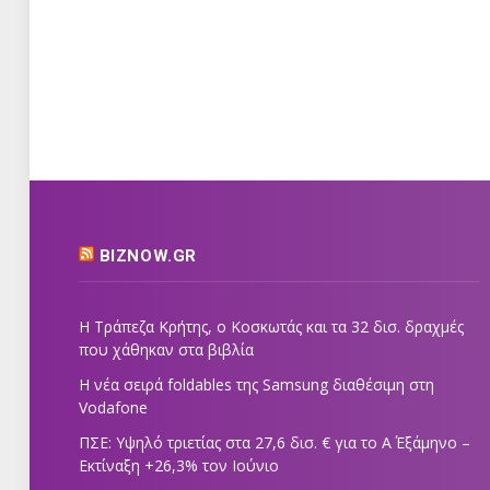
BIZNOW.GR
Η Τράπεζα Κρήτης, ο Κοσκωτάς και τα 32 δισ. δραχμές
που χάθηκαν στα βιβλία
Η νέα σειρά foldables της Samsung διαθέσιμη στη
Vodafone
ΠΣΕ: Υψηλό τριετίας στα 27,6 δισ. € για το Α΄ Εξάμηνο –
Εκτίναξη +26,3% τον Ιούνιο