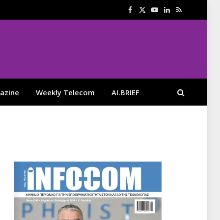
Facebook
X
YouTube
LinkedIn
RSS
(Twitter)
azine
Weekly Telecom
AI.BRIEF