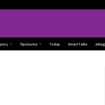
ήσεις
Πρόσωπα
Today
SmartTalks
eMag