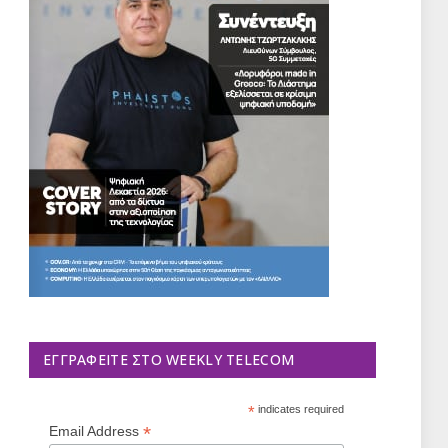
ΕΓΓΡΑΦΕΊΤΕ ΣΤΟ WEEKLY TELECOM
*
indicates required
*
Email Address