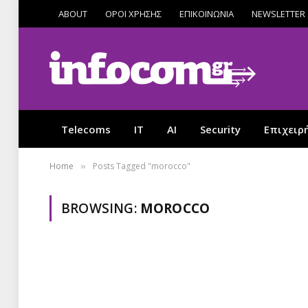
ABOUT
ΟΡΟΙ ΧΡΗΣΗΣ
ΕΠΙΚΟΙΝΩΝΙΑ
NEWSLETTER
Telecoms
IT
AI
Security
Επιχειρ
Home
Posts Tagged "morocco"
»
BROWSING:
MOROCCO