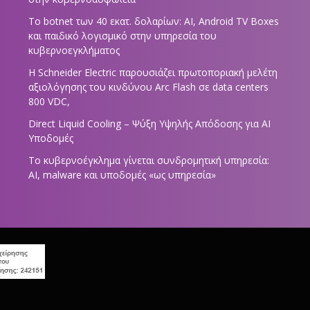
Το botnet των 40 εκατ. δολαρίων: AI, Android TV Boxes
και παιδικό λογισμικό στην υπηρεσία του
κυβερνοεγκλήματος
Η Schneider Electric παρουσιάζει πρωτοποριακή μελέτη
αξιολόγησης του κινδύνου Arc Flash σε data centers
800 VDC,
Direct Liquid Cooling – Ψύξη Υψηλής Απόδοσης για AI
Υποδομές
Το κυβερνοέγκλημα γίνεται συνδρομητική υπηρεσία:
AI, malware και υποδομές «ως υπηρεσία»