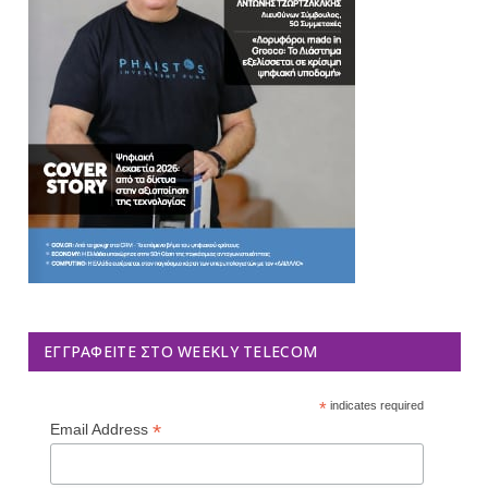
ΕΓΓΡΑΦΕΊΤΕ ΣΤΟ WEEKLY TELECOM
*
indicates required
*
Email Address