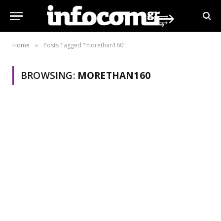
Home
Posts Tagged "morethan160"
»
BROWSING:
MORETHAN160