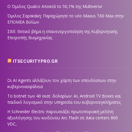
Ο Όμιλος Qualco Αποκτά το 50,1% της Multiverse
Όμιλος Σαρακάκη: Παραχώρησε το νέο Maxus T60 Max στην
ΕΠΟΜΕΑ Βιλίων
ΣΒΕ: Θετικό βήμα η επανενεργοποίηση της Κυβερνητικής
Επιτροπής Βιομηχανίας
ITSECURITYPRO.GR
Οι AI Agents αλλάζουν τον χάρτη των επενδύσεων στην
κυβερνοασφάλεια
Το botnet των 40 εκατ. δολαρίων: AI, Android TV Boxes και
παιδικό λογισμικό στην υπηρεσία του κυβερνοεγκλήματος
Η Schneider Electric παρουσιάζει πρωτοποριακή μελέτη
αξιολόγησης του κινδύνου Arc Flash σε data centers 800
VDC,