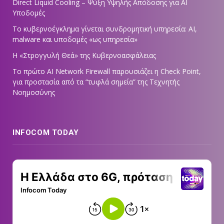
Direct Liquid Cooling – Ψύξη Υψηλής Απόδοσης για AI
Υποδομές
Το κυβερνοέγκλημα γίνεται συνδρομητική υπηρεσία: AI,
malware και υποδομές «ως υπηρεσία»
Η «Στρογγυλή Θεά» της Κυβερνοασφάλειας
Tο πρώτο AI Network Firewall παρουσιάζει η Check Point,
για προστασία από τα “τυφλά σημεία” της Τεχνητής
Νοημοσύνης
INFOCOM TODAY