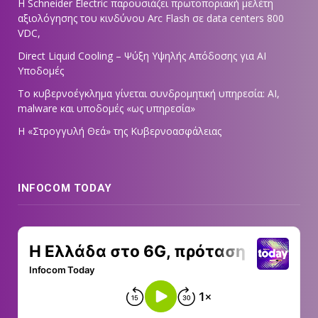
Η Schneider Electric παρουσιάζει πρωτοποριακή μελέτη
αξιολόγησης του κινδύνου Arc Flash σε data centers 800
VDC,
Direct Liquid Cooling – Ψύξη Υψηλής Απόδοσης για AI
Υποδομές
Το κυβερνοέγκλημα γίνεται συνδρομητική υπηρεσία: AI,
malware και υποδομές «ως υπηρεσία»
Η «Στρογγυλή Θεά» της Κυβερνοασφάλειας
INFOCOM TODAY