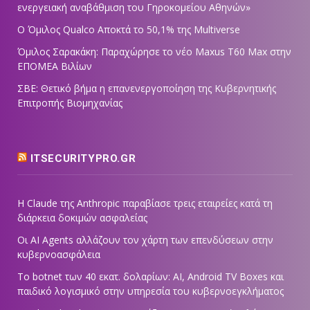
ενεργειακή αναβάθμιση του Γηροκομείου Αθηνών»
Ο Όμιλος Qualco Αποκτά το 50,1% της Multiverse
Όμιλος Σαρακάκη: Παραχώρησε το νέο Maxus T60 Max στην
ΕΠΟΜΕΑ Βιλίων
ΣΒΕ: Θετικό βήμα η επανενεργοποίηση της Κυβερνητικής
Επιτροπής Βιομηχανίας
ITSECURITYPRO.GR
Η Claude της Anthropic παραβίασε τρεις εταιρείες κατά τη
διάρκεια δοκιμών ασφαλείας
Οι AI Agents αλλάζουν τον χάρτη των επενδύσεων στην
κυβερνοασφάλεια
Το botnet των 40 εκατ. δολαρίων: AI, Android TV Boxes και
παιδικό λογισμικό στην υπηρεσία του κυβερνοεγκλήματος