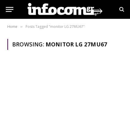
Home
Posts Tagged "monitor LG 27MU67"
»
BROWSING:
MONITOR LG 27MU67