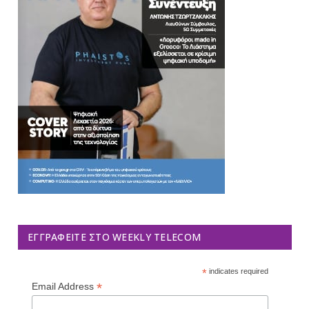
ΕΓΓΡΑΦΕΊΤΕ ΣΤΟ WEEKLY TELECOM
*
indicates required
*
Email Address