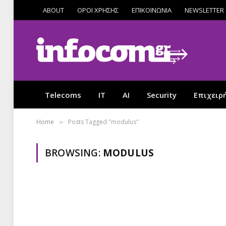
ABOUT
ΟΡΟΙ ΧΡΗΣΗΣ
ΕΠΙΚΟΙΝΩΝΙΑ
NEWSLETTER
Telecoms
IT
AI
Security
Επιχειρ
Home
Posts Tagged "modulus"
»
BROWSING:
MODULUS