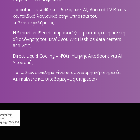
Το botnet των 40 εκατ. δολαρίων: AI, Android TV Boxes
και παιδικό λογισμικό στην υπηρεσία του
κυβερνοεγκλήματος
Η Schneider Electric παρουσιάζει πρωτοποριακή μελέτη
αξιολόγησης του κινδύνου Arc Flash σε data centers
800 VDC,
Direct Liquid Cooling – Ψύξη Υψηλής Απόδοσης για AI
Υποδομές
Το κυβερνοέγκλημα γίνεται συνδρομητική υπηρεσία:
AI, malware και υποδομές «ως υπηρεσία»