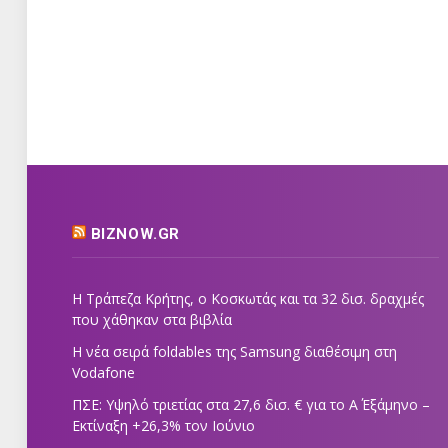
BIZNOW.GR
Η Τράπεζα Κρήτης, ο Κοσκωτάς και τα 32 δισ. δραχμές
που χάθηκαν στα βιβλία
Η νέα σειρά foldables της Samsung διαθέσιμη στη
Vodafone
ΠΣΕ: Υψηλό τριετίας στα 27,6 δισ. € για το Α΄ Εξάμηνο –
Εκτίναξη +26,3% τον Ιούνιο