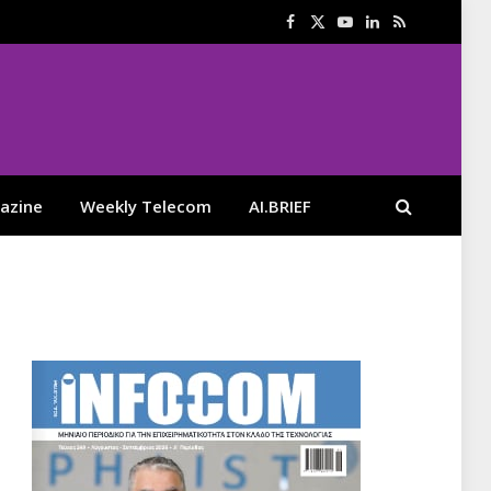
Facebook
X
YouTube
LinkedIn
RSS
(Twitter)
azine
Weekly Telecom
AI.BRIEF