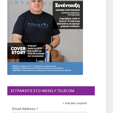
ΕΓΓΡΑΦΕΊΤΕ ΣΤΟ WEEKLY TELECOM
*
indicates required
*
Email Address