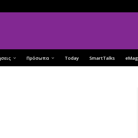
ήσεις
Πρόσωπα
Today
SmartTalks
eMag