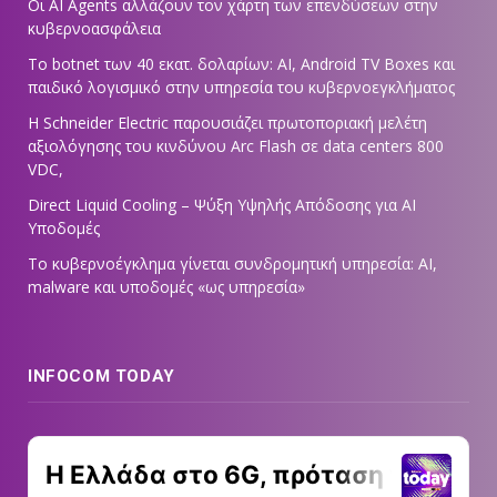
Οι AI Agents αλλάζουν τον χάρτη των επενδύσεων στην
κυβερνοασφάλεια
Το botnet των 40 εκατ. δολαρίων: AI, Android TV Boxes και
παιδικό λογισμικό στην υπηρεσία του κυβερνοεγκλήματος
Η Schneider Electric παρουσιάζει πρωτοποριακή μελέτη
αξιολόγησης του κινδύνου Arc Flash σε data centers 800
VDC,
Direct Liquid Cooling – Ψύξη Υψηλής Απόδοσης για AI
Υποδομές
Το κυβερνοέγκλημα γίνεται συνδρομητική υπηρεσία: AI,
malware και υποδομές «ως υπηρεσία»
INFOCOM TODAY