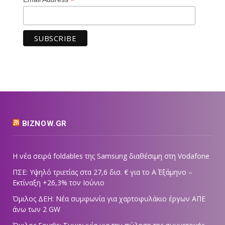
*
BIZNOW.GR
Η νέα σειρά foldables της Samsung διαθέσιμη στη Vodafone
ΠΣΕ: Υψηλό τριετίας στα 27,6 δισ. € για το Α΄ Εξάμηνο –
Εκτίναξη +26,3% τον Ιούνιο
Όμιλος ΔΕΗ: Νέα συμφωνία για χαρτοφυλάκιο έργων ΑΠΕ
άνω των 2 GW