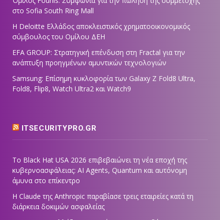
Όμιλος Fourlis: Συμφωνία για την πώληση της συμμετοχής
στο Sofia South Ring Mall
Η Deloitte Ελλάδος αποκλειστικός χρηματοοικονομικός
σύμβουλος του Ομίλου ΔΕΗ
EFA GROUP: Στρατηγική επένδυση στη Fractal για την
ανάπτυξη προηγμένων αμυντικών τεχνολογιών
Samsung: Επίσημη κυκλοφορία των Galaxy Z Fold8 Ultra,
Fold8, Flip8, Watch Ultra2 και Watch9
ITSECURITYPRO.GR
Το Black Hat USA 2026 επιβεβαιώνει τη νέα εποχή της
κυβερνοασφάλειας: AI Agents, Quantum και αυτόνομη
άμυνα στο επίκεντρο
Η Claude της Anthropic παραβίασε τρεις εταιρείες κατά τη
διάρκεια δοκιμών ασφαλείας