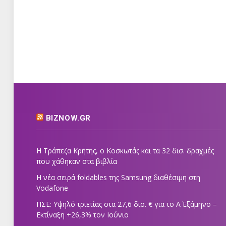
BIZNOW.GR
Η Τράπεζα Κρήτης, ο Κοσκωτάς και τα 32 δισ. δραχμές
που χάθηκαν στα βιβλία
Η νέα σειρά foldables της Samsung διαθέσιμη στη
Vodafone
ΠΣΕ: Υψηλό τριετίας στα 27,6 δισ. € για το Α΄ Εξάμηνο –
Εκτίναξη +26,3% τον Ιούνιο