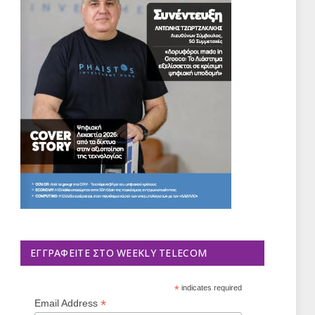
ΕΓΓΡΑΦΕΊΤΕ ΣΤΟ WEEKLY TELECOM
*
indicates required
*
Email Address