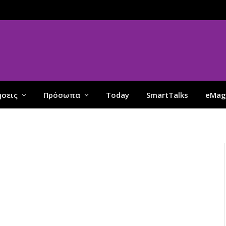
ήσεις
Πρόσωπα
Today
SmartTalks
eMag