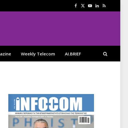
Facebook
X
YouTube
LinkedIn
RSS
(Twitter)
azine
Weekly Telecom
AI.BRIEF