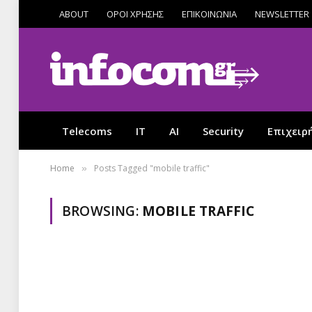
ABOUT
ΟΡΟΙ ΧΡΗΣΗΣ
ΕΠΙΚΟΙΝΩΝΙΑ
NEWSLETTER
Telecoms
IT
AI
Security
Επιχειρ
Home
Posts Tagged "mobile traffic"
»
BROWSING:
MOBILE TRAFFIC