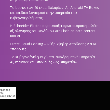
Το botnet των 40 εκατ. δολαρίων: AI, Android TV Boxes
και παιδικό λογισμικό στην υπηρεσία του
κυβερνοεγκλήματος
Η Schneider Electric παρουσιάζει πρωτοποριακή μελέτη
αξιολόγησης του κινδύνου Arc Flash σε data centers
800 VDC,
Direct Liquid Cooling – Ψύξη Υψηλής Απόδοσης για AI
Υποδομές
Το κυβερνοέγκλημα γίνεται συνδρομητική υπηρεσία:
AI, malware και υποδομές «ως υπηρεσία»