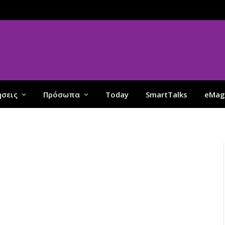
ήσεις
Πρόσωπα
Today
SmartTalks
eMag