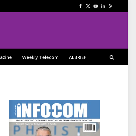
Facebook
X
YouTube
LinkedIn
RSS
(Twitter)
azine
Weekly Telecom
AI.BRIEF