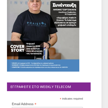
ΕΓΓΡΑΦΕΊΤΕ ΣΤΟ WEEKLY TELECOM
*
indicates required
*
Email Address