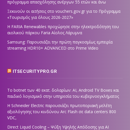
πρόγραμμα απασχόλησης ανέργων 55 ετών και άνω
Ξεκινούν οι αιτήσεις στο vouchers.gov.gr για το Πρόγραμμα
«Τουρισμός για όλους 2026-2027»
Η FARIA Renewables προχώρησε στην ηλεκτροδότηση του
αιολικού πάρκου Faria Αίολος Λάρυμνα
Samsung: Παρουσιάζει την πρώτη παγκοσμίως εμπειρία
streaming HDR10+ ADVANCED στο Prime Video
ITSECURITYPRO.GR
Το botnet των 40 εκατ. δολαρίων: AI, Android TV Boxes και
παιδικό λογισμικό στην υπηρεσία του κυβερνοεγκλήματος
Η Schneider Electric παρουσιάζει πρωτοποριακή μελέτη
αξιολόγησης του κινδύνου Arc Flash σε data centers 800
VDC,
Direct Liquid Cooling – Ψύξη Υψηλής Απόδοσης για AI