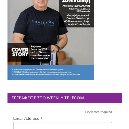
ΕΓΓΡΑΦΕΊΤΕ ΣΤΟ WEEKLY TELECOM
*
indicates required
*
Email Address