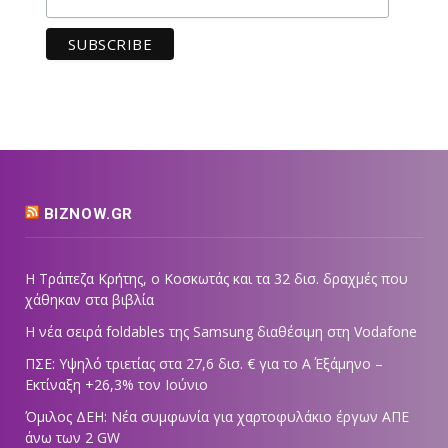
BIZNOW.GR
Η Τράπεζα Κρήτης, ο Κοσκωτάς και τα 32 δισ. δραχμές που
χάθηκαν στα βιβλία
Η νέα σειρά foldables της Samsung διαθέσιμη στη Vodafone
ΠΣΕ: Υψηλό τριετίας στα 27,6 δισ. € για το Α΄ Εξάμηνο –
Εκτίναξη +26,3% τον Ιούνιο
Όμιλος ΔΕΗ: Νέα συμφωνία για χαρτοφυλάκιο έργων ΑΠΕ
άνω των 2 GW