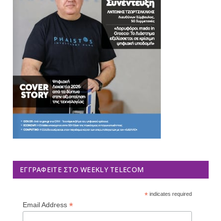
ΕΓΓΡΑΦΕΊΤΕ ΣΤΟ WEEKLY TELECOM
*
indicates required
*
Email Address