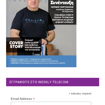
ΕΓΓΡΑΦΕΊΤΕ ΣΤΟ WEEKLY TELECOM
*
indicates required
*
Email Address