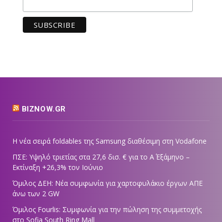
BIZNOW.GR
Η νέα σειρά foldables της Samsung διαθέσιμη στη Vodafone
ΠΣΕ: Υψηλό τριετίας στα 27,6 δισ. € για το Α΄ Εξάμηνο –
Εκτίναξη +26,3% τον Ιούνιο
Όμιλος ΔΕΗ: Νέα συμφωνία για χαρτοφυλάκιο έργων ΑΠΕ
άνω των 2 GW
Όμιλος Fourlis: Συμφωνία για την πώληση της συμμετοχής
στο Sofia South Ring Mall