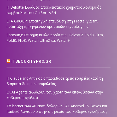
Η Deloitte Ελλάδος αποκλειστικός χρηματοοικονομικός
σύμβουλος του Ομίλου ΔΕΗ
EFA GROUP: Στρατηγική επένδυση στη Fractal για την
ανάπτυξη προηγμένων αμυντικών τεχνολογιών
Samsung: Επίσημη κυκλοφορία των Galaxy Z Fold8 Ultra,
Fold8, Flip8, Watch Ultra2 και Watch9
ITSECURITYPRO.GR
Η Claude της Anthropic παραβίασε τρεις εταιρείες κατά τη
διάρκεια δοκιμών ασφαλείας
Οι AI Agents αλλάζουν τον χάρτη των επενδύσεων στην
κυβερνοασφάλεια
Το botnet των 40 εκατ. δολαρίων: AI, Android TV Boxes και
παιδικό λογισμικό στην υπηρεσία του κυβερνοεγκλήματος