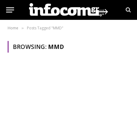
Home
Posts Tagged "MMD"
»
BROWSING:
MMD