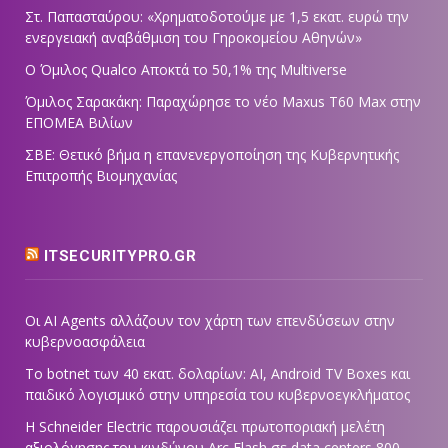
Στ. Παπασταύρου: «Χρηματοδοτούμε με 1,5 εκατ. ευρώ την
ενεργειακή αναβάθμιση του Γηροκομείου Αθηνών»
Ο Όμιλος Qualco Αποκτά το 50,1% της Multiverse
Όμιλος Σαρακάκη: Παραχώρησε το νέο Maxus T60 Max στην
ΕΠΟΜΕΑ Βιλίων
ΣΒΕ: Θετικό βήμα η επανενεργοποίηση της Κυβερνητικής
Επιτροπής Βιομηχανίας
ITSECURITYPRO.GR
Οι AI Agents αλλάζουν τον χάρτη των επενδύσεων στην
κυβερνοασφάλεια
Το botnet των 40 εκατ. δολαρίων: AI, Android TV Boxes και
παιδικό λογισμικό στην υπηρεσία του κυβερνοεγκλήματος
Η Schneider Electric παρουσιάζει πρωτοποριακή μελέτη
αξιολόγησης του κινδύνου Arc Flash σε data centers 800