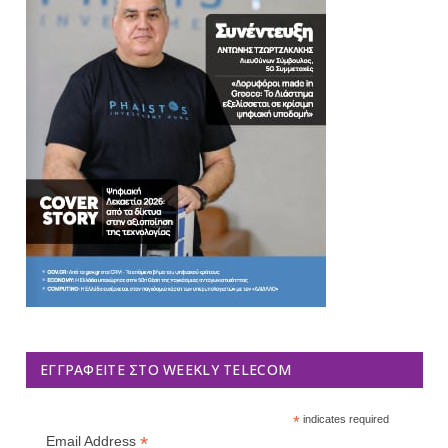
ΕΓΓΡΑΦΕΊΤΕ ΣΤΟ WEEKLY TELECOM
*
indicates required
*
Email Address