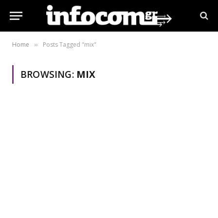
Home
Posts Tagged "mix"
»
BROWSING:
MIX