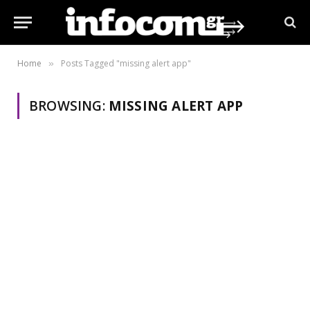
Home
Posts Tagged "missing alert app"
»
BROWSING:
MISSING ALERT APP