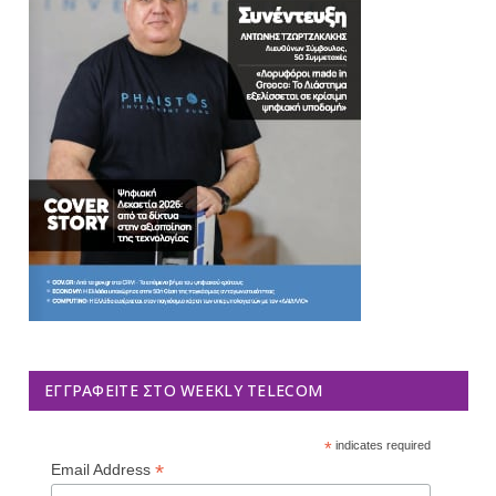
ΕΓΓΡΑΦΕΊΤΕ ΣΤΟ WEEKLY TELECOM
*
indicates required
*
Email Address