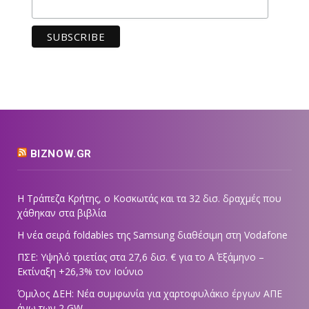
BIZNOW.GR
Η Τράπεζα Κρήτης, ο Κοσκωτάς και τα 32 δισ. δραχμές που
χάθηκαν στα βιβλία
Η νέα σειρά foldables της Samsung διαθέσιμη στη Vodafone
ΠΣΕ: Υψηλό τριετίας στα 27,6 δισ. € για το Α΄ Εξάμηνο –
Εκτίναξη +26,3% τον Ιούνιο
Όμιλος ΔΕΗ: Νέα συμφωνία για χαρτοφυλάκιο έργων ΑΠΕ
άνω των 2 GW