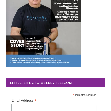
ΕΓΓΡΑΦΕΊΤΕ ΣΤΟ WEEKLY TELECOM
*
indicates required
*
Email Address