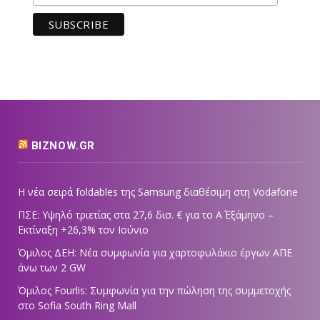
BIZNOW.GR
Η νέα σειρά foldables της Samsung διαθέσιμη στη Vodafone
ΠΣΕ: Υψηλό τριετίας στα 27,6 δισ. € για το Α΄ Εξάμηνο –
Εκτίναξη +26,3% τον Ιούνιο
Όμιλος ΔΕΗ: Νέα συμφωνία για χαρτοφυλάκιο έργων ΑΠΕ
άνω των 2 GW
Όμιλος Fourlis: Συμφωνία για την πώληση της συμμετοχής
στο Sofia South Ring Mall