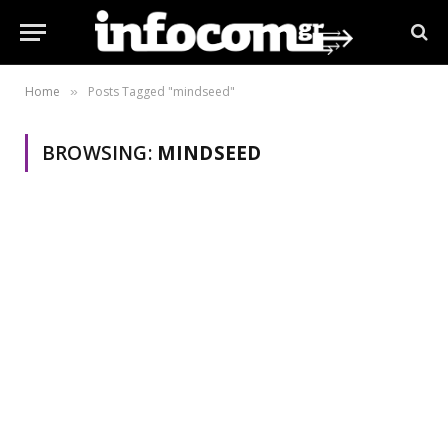
Home
Posts Tagged "mindseed"
»
BROWSING:
MINDSEED