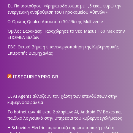
Στ. Παπασταύρου: «Χρηματοδοτούμε με 1,5 εκατ. ευρώ την
ενεργειακή αναβάθμιση του Γηροκομείου Αθηνών»
Ο Όμιλος Qualco Αποκτά το 50,1% της Multiverse
Όμιλος Σαρακάκη: Παραχώρησε το νέο Maxus T60 Max στην
ΕΠΟΜΕΑ Βιλίων
ΣΒΕ: Θετικό βήμα η επανενεργοποίηση της Κυβερνητικής
Επιτροπής Βιομηχανίας
ITSECURITYPRO.GR
Οι AI Agents αλλάζουν τον χάρτη των επενδύσεων στην
κυβερνοασφάλεια
Το botnet των 40 εκατ. δολαρίων: AI, Android TV Boxes και
παιδικό λογισμικό στην υπηρεσία του κυβερνοεγκλήματος
Η Schneider Electric παρουσιάζει πρωτοποριακή μελέτη