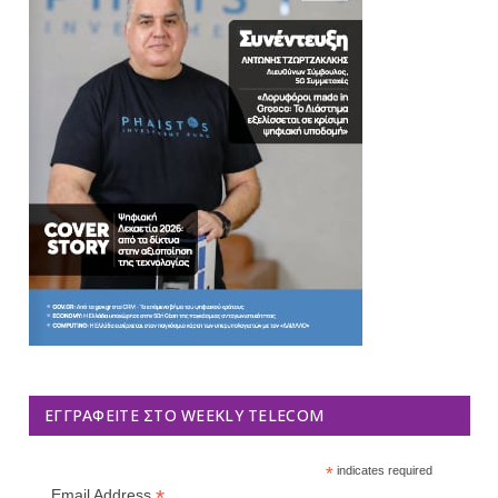
ΕΓΓΡΑΦΕΊΤΕ ΣΤΟ WEEKLY TELECOM
*
indicates required
*
Email Address