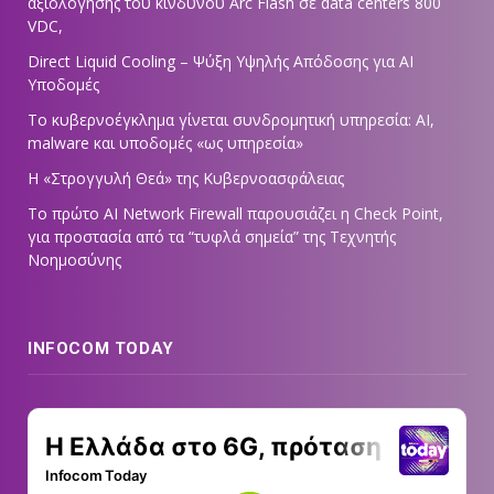
αξιολόγησης του κινδύνου Arc Flash σε data centers 800
VDC,
Direct Liquid Cooling – Ψύξη Υψηλής Απόδοσης για AI
Υποδομές
Το κυβερνοέγκλημα γίνεται συνδρομητική υπηρεσία: AI,
malware και υποδομές «ως υπηρεσία»
Η «Στρογγυλή Θεά» της Κυβερνοασφάλειας
Tο πρώτο AI Network Firewall παρουσιάζει η Check Point,
για προστασία από τα “τυφλά σημεία” της Τεχνητής
Νοημοσύνης
INFOCOM TODAY