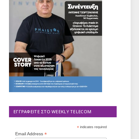
ΕΓΓΡΑΦΕΊΤΕ ΣΤΟ WEEKLY TELECOM
*
indicates required
*
Email Address