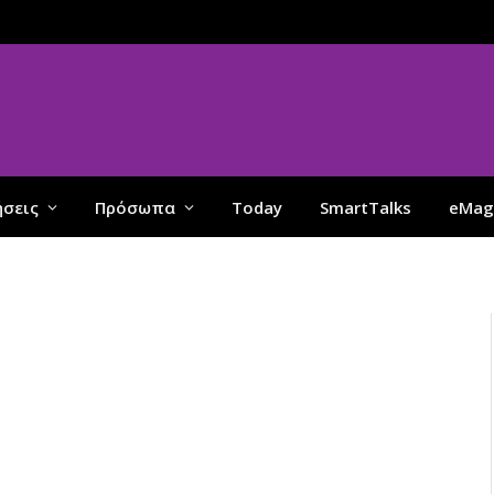
ήσεις
Πρόσωπα
Today
SmartTalks
eMag