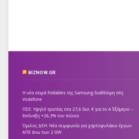
BIZNOW.GR
Η νέα σειρά foldables της Samsung διαθέσιμη στη
Vodafone
ΠΣΕ: Υψηλό τριετίας στα 27,6 δισ. € για το Α΄ Εξάμηνο –
Εκτίναξη +26,3% τον Ιούνιο
Όμιλος ΔΕΗ: Νέα συμφωνία για χαρτοφυλάκιο έργων
ΑΠΕ άνω των 2 GW