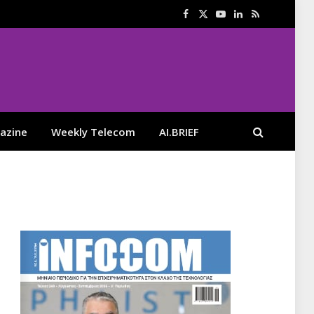
Facebook
X
YouTube
LinkedIn
RSS
(Twitter)
azine
Weekly Telecom
AI.BRIEF