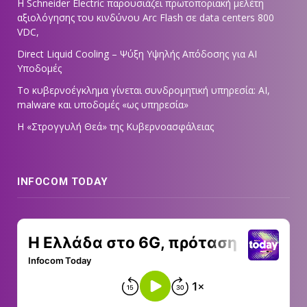
Η Schneider Electric παρουσιάζει πρωτοποριακή μελέτη
αξιολόγησης του κινδύνου Arc Flash σε data centers 800
VDC,
Direct Liquid Cooling – Ψύξη Υψηλής Απόδοσης για AI
Υποδομές
Το κυβερνοέγκλημα γίνεται συνδρομητική υπηρεσία: AI,
malware και υποδομές «ως υπηρεσία»
Η «Στρογγυλή Θεά» της Κυβερνοασφάλειας
INFOCOM TODAY