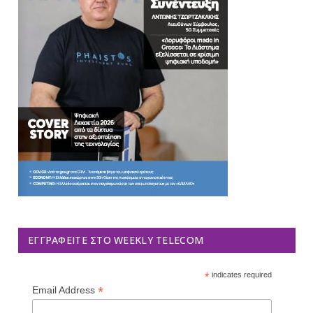
ΕΓΓΡΑΦΕΊΤΕ ΣΤΟ WEEKLY TELECOM
*
indicates required
*
Email Address