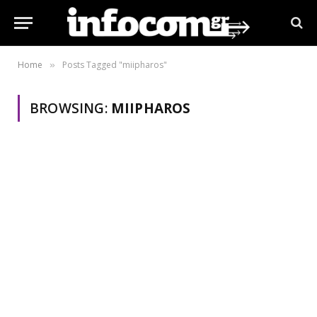
Home
Posts Tagged "miipharos"
»
BROWSING:
MIIPHAROS