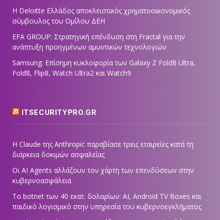
Η Deloitte Ελλάδος αποκλειστικός χρηματοοικονομικός
σύμβουλος του Ομίλου ΔΕΗ
EFA GROUP: Στρατηγική επένδυση στη Fractal για την
ανάπτυξη προηγμένων αμυντικών τεχνολογιών
Samsung: Επίσημη κυκλοφορία των Galaxy Z Fold8 Ultra,
Fold8, Flip8, Watch Ultra2 και Watch9
ITSECURITYPRO.GR
Η Claude της Anthropic παραβίασε τρεις εταιρείες κατά τη
διάρκεια δοκιμών ασφαλείας
Οι AI Agents αλλάζουν τον χάρτη των επενδύσεων στην
κυβερνοασφάλεια
Το botnet των 40 εκατ. δολαρίων: AI, Android TV Boxes και
παιδικό λογισμικό στην υπηρεσία του κυβερνοεγκλήματος