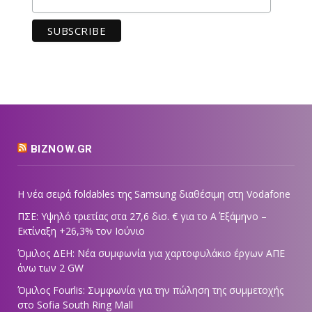
BIZNOW.GR
Η νέα σειρά foldables της Samsung διαθέσιμη στη Vodafone
ΠΣΕ: Υψηλό τριετίας στα 27,6 δισ. € για το Α΄ Εξάμηνο –
Εκτίναξη +26,3% τον Ιούνιο
Όμιλος ΔΕΗ: Νέα συμφωνία για χαρτοφυλάκιο έργων ΑΠΕ
άνω των 2 GW
Όμιλος Fourlis: Συμφωνία για την πώληση της συμμετοχής
στο Sofia South Ring Mall