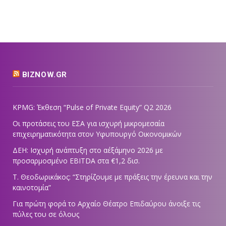
BIZNOW.GR
KPMG: Έκθεση “Pulse of Private Equity” Q2 2026
Οι προτάσεις του ΕΣΑ για ισχυρή μικρομεσαία
επιχειρηματικότητα στον Υφυπουργό Οικονομικών
ΔΕΗ: Ισχυρή ανάπτυξη στο α΄εξάμηνο 2026 με
προσαρμοσμένο EBITDA στα €1,2 δισ.
Τ. Θεοδωρικάκος: “Στηρίζουμε με πράξεις την έρευνα και την
καινοτομία”
Για πρώτη φορά το Αρχαίο Θέατρο Επιδαύρου άνοιξε τις
πύλες του σε όλους