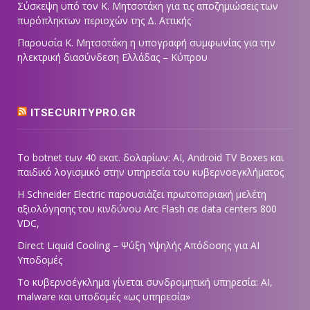
Σύσκεψη υπό τον Κ. Μητσοτάκη για τις αποζημιώσεις των
πυρόπληκτων περιοχών της Δ. Αττικής
Παρουσία Κ. Μητσοτάκη η υπογραφή συμφωνίας για την
ηλεκτρική διασύνδεση Ελλάδας – Κύπρου
ITSECURITYPRO.GR
Το botnet των 40 εκατ. δολαρίων: AI, Android TV Boxes και
παιδικό λογισμικό στην υπηρεσία του κυβερνοεγκλήματος
Η Schneider Electric παρουσιάζει πρωτοποριακή μελέτη
αξιολόγησης του κινδύνου Arc Flash σε data centers 800
VDC,
Direct Liquid Cooling – Ψύξη Υψηλής Απόδοσης για AI
Υποδομές
Το κυβερνοέγκλημα γίνεται συνδρομητική υπηρεσία: AI,
malware και υποδομές «ως υπηρεσία»