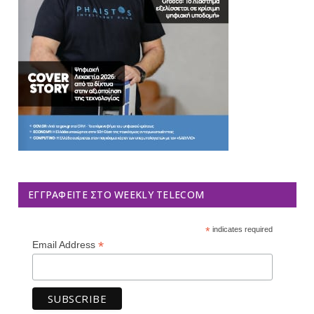
ΕΓΓΡΑΦΕΊΤΕ ΣΤΟ WEEKLY TELECOM
*
indicates required
*
Email Address