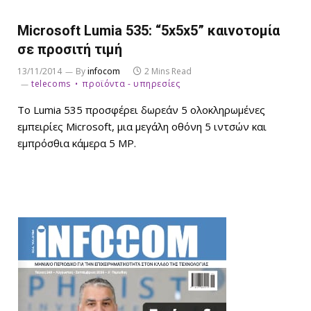
Microsoft Lumia 535: “5x5x5” καινοτομία
σε προσιτή τιμή
13/11/2014
By
infocom
2 Mins Read
telecoms
προϊόντα - υπηρεσίες
Το Lumia 535 προσφέρει δωρεάν 5 ολοκληρωμένες
εμπειρίες Μicrosoft, μια μεγάλη οθόνη 5 ιντσών και
εμπρόσθια κάμερα 5 MP.