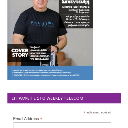
ΕΓΓΡΑΦΕΊΤΕ ΣΤΟ WEEKLY TELECOM
*
indicates required
*
Email Address