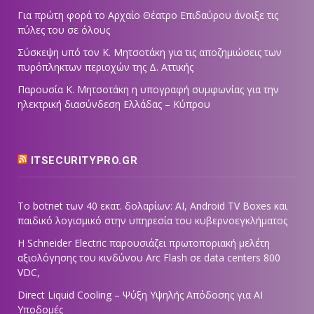
Για πρώτη φορά το Αρχαίο Θέατρο Επιδαύρου άνοιξε τις
πύλες του σε όλους
Σύσκεψη υπό τον Κ. Μητσοτάκη για τις αποζημιώσεις των
πυρόπληκτων περιοχών της Δ. Αττικής
Παρουσία Κ. Μητσοτάκη η υπογραφή συμφωνίας για την
ηλεκτρική διασύνδεση Ελλάδας – Κύπρου
ITSECURITYPRO.GR
Το botnet των 40 εκατ. δολαρίων: AI, Android TV Boxes και
παιδικό λογισμικό στην υπηρεσία του κυβερνοεγκλήματος
Η Schneider Electric παρουσιάζει πρωτοποριακή μελέτη
αξιολόγησης του κινδύνου Arc Flash σε data centers 800
VDC,
Direct Liquid Cooling – Ψύξη Υψηλής Απόδοσης για AI
Υποδομές