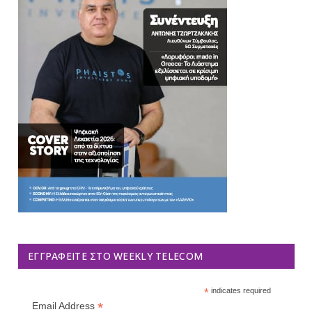
ΕΓΓΡΑΦΕΊΤΕ ΣΤΟ WEEKLY TELECOM
*
indicates required
*
Email Address