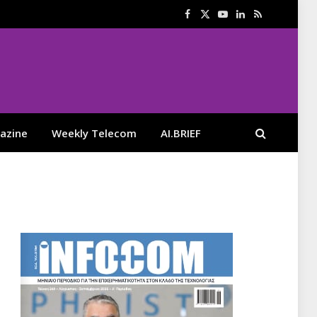
Facebook
X
YouTube
LinkedIn
RSS
(Twitter)
azine
Weekly Telecom
AI.BRIEF