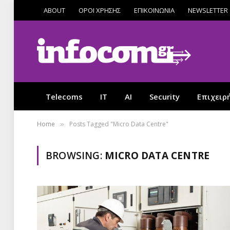
ABOUT
ΟΡΟΙ ΧΡΗΣΗΣ
ΕΠΙΚΟΙΝΩΝΙΑ
NEWSLETTER
Telecoms
IT
AI
Security
Επιχειρ
Home
Posts Tagged "Micro Data Centre"
»
BROWSING:
MICRO DATA CENTRE