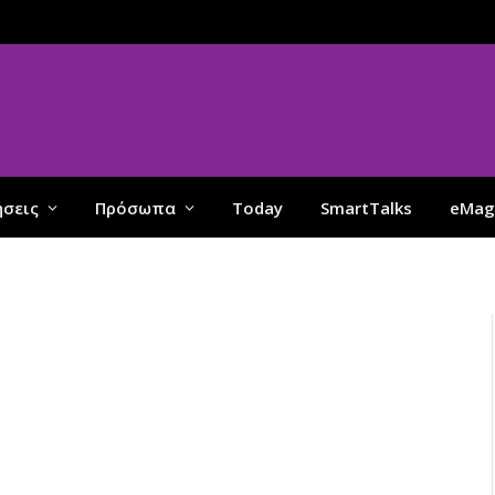
ήσεις
Πρόσωπα
Today
SmartTalks
eMag