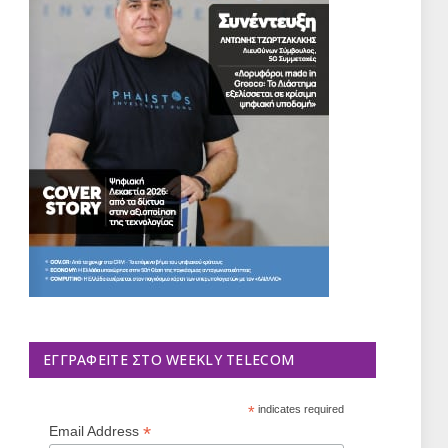
ΕΓΓΡΑΦΕΊΤΕ ΣΤΟ WEEKLY TELECOM
*
indicates required
*
Email Address