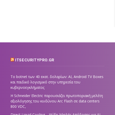
ITSECURITYPRO.GR
Το botnet των 40 εκατ. δολαρίων: AI, Android TV Boxes
και παιδικό λογισμικό στην υπηρεσία του
κυβερνοεγκλήματος
Η Schneider Electric παρουσιάζει πρωτοποριακή μελέτη
αξιολόγησης του κινδύνου Arc Flash σε data centers
800 VDC,
Direct Liquid Cooling – Ψύξη Υψηλής Απόδοσης για AI