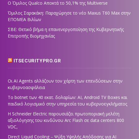
Ο Όμιλος Qualco Αποκτά το 50,1% της Multiverse
Όμιλος Σαρακάκη: Παραχώρησε το νέο Maxus T60 Max στην
ΕΠΟΜΕΑ Βιλίων
ΣΒΕ: Θετικό βήμα η επανενεργοποίηση της Κυβερνητικής
Επιτροπής Βιομηχανίας
ITSECURITYPRO.GR
Οι AI Agents αλλάζουν τον χάρτη των επενδύσεων στην
κυβερνοασφάλεια
Το botnet των 40 εκατ. δολαρίων: AI, Android TV Boxes και
παιδικό λογισμικό στην υπηρεσία του κυβερνοεγκλήματος
Η Schneider Electric παρουσιάζει πρωτοποριακή μελέτη
αξιολόγησης του κινδύνου Arc Flash σε data centers 800
VDC,
Direct Liquid Cooling – Ψύξη Υψηλής Απόδοσης για AI