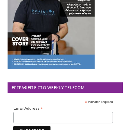
ΕΓΓΡΑΦΕΊΤΕ ΣΤΟ WEEKLY TELECOM
*
indicates required
*
Email Address