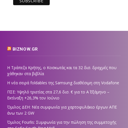
BIZNOW.GR
Η Τράπεζα Κρήτης, ο Κοσκωτάς και τα 32 δισ. δραχμές που
χάθηκαν στα βιβλία
Η νέα σειρά foldables της Samsung διαθέσιμη στη Vodafone
ΠΣΕ: Υψηλό τριετίας στα 27,6 δισ. € για το Α΄ Εξάμηνο –
Εκτίναξη +26,3% τον Ιούνιο
Όμιλος ΔΕΗ: Νέα συμφωνία για χαρτοφυλάκιο έργων ΑΠΕ
άνω των 2 GW
Όμιλος Fourlis: Συμφωνία για την πώληση της συμμετοχής