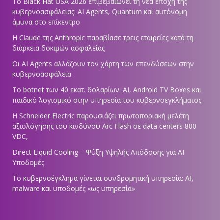
Το Black Hat USA 2026 επιβεβαιώνει τη νέα εποχή της
κυβερνοασφάλειας: AI Agents, Quantum και αυτόνομη
άμυνα στο επίκεντρο
Η Claude της Anthropic παραβίασε τρεις εταιρείες κατά τη
διάρκεια δοκιμών ασφαλείας
Οι AI Agents αλλάζουν τον χάρτη των επενδύσεων στην
κυβερνοασφάλεια
Το botnet των 40 εκατ. δολαρίων: AI, Android TV Boxes και
παιδικό λογισμικό στην υπηρεσία του κυβερνοεγκλήματος
Η Schneider Electric παρουσιάζει πρωτοποριακή μελέτη
αξιολόγησης του κινδύνου Arc Flash σε data centers 800
VDC,
Direct Liquid Cooling – Ψύξη Υψηλής Απόδοσης για AI
Υποδομές
Το κυβερνοέγκλημα γίνεται συνδρομητική υπηρεσία: AI,
malware και υποδομές «ως υπηρεσία»