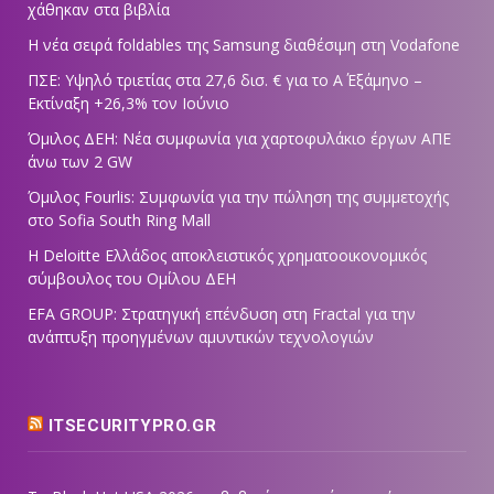
χάθηκαν στα βιβλία
Η νέα σειρά foldables της Samsung διαθέσιμη στη Vodafone
ΠΣΕ: Υψηλό τριετίας στα 27,6 δισ. € για το Α΄ Εξάμηνο –
Εκτίναξη +26,3% τον Ιούνιο
Όμιλος ΔΕΗ: Νέα συμφωνία για χαρτοφυλάκιο έργων ΑΠΕ
άνω των 2 GW
Όμιλος Fourlis: Συμφωνία για την πώληση της συμμετοχής
στο Sofia South Ring Mall
Η Deloitte Ελλάδος αποκλειστικός χρηματοοικονομικός
σύμβουλος του Ομίλου ΔΕΗ
EFA GROUP: Στρατηγική επένδυση στη Fractal για την
ανάπτυξη προηγμένων αμυντικών τεχνολογιών
ITSECURITYPRO.GR