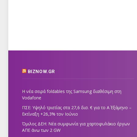
BIZNOW.GR
Η νέα σειρά foldables της Samsung διαθέσιμη στη
Vodafone
ΠΣΕ: Υψηλό τριετίας στα 27,6 δισ. € για το Α΄ Εξάμηνο –
Εκτίναξη +26,3% τον Ιούνιο
Όμιλος ΔΕΗ: Νέα συμφωνία για χαρτοφυλάκιο έργων
ΑΠΕ άνω των 2 GW