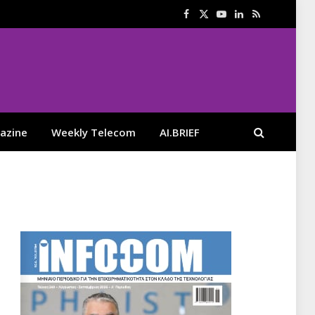
Facebook
X
YouTube
LinkedIn
RSS
(Twitter)
azine
Weekly Telecom
AI.BRIEF