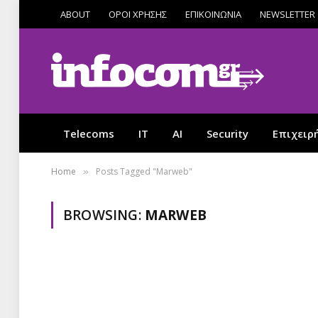
ABOUT
ΟΡΟΙ ΧΡΗΣΗΣ
ΕΠΙΚΟΙΝΩΝΙΑ
NEWSLETTER
Telecoms
IT
AI
Security
Επιχειρ
Home
Posts Tagged "Marweb"
»
BROWSING:
MARWEB