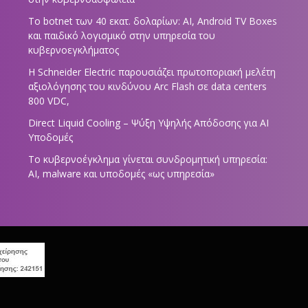
Το botnet των 40 εκατ. δολαρίων: AI, Android TV Boxes
και παιδικό λογισμικό στην υπηρεσία του
κυβερνοεγκλήματος
Η Schneider Electric παρουσιάζει πρωτοποριακή μελέτη
αξιολόγησης του κινδύνου Arc Flash σε data centers
800 VDC,
Direct Liquid Cooling – Ψύξη Υψηλής Απόδοσης για AI
Υποδομές
Το κυβερνοέγκλημα γίνεται συνδρομητική υπηρεσία:
AI, malware και υποδομές «ως υπηρεσία»