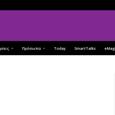
ήσεις
Πρόσωπα
Today
SmartTalks
eMag