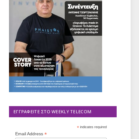
ΕΓΓΡΑΦΕΊΤΕ ΣΤΟ WEEKLY TELECOM
*
indicates required
*
Email Address