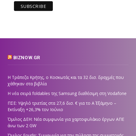
BIZNOW.GR
Η Τράπεζα Κρήτης, ο Κοσκωτάς και τα 32 δισ. δραχμές που
χάθηκαν στα βιβλία
Η νέα σειρά foldables της Samsung διαθέσιμη στη Vodafone
ΠΣΕ: Υψηλό τριετίας στα 27,6 δισ. € για το Α΄ Εξάμηνο –
Εκτίναξη +26,3% τον Ιούνιο
Όμιλος ΔΕΗ: Νέα συμφωνία για χαρτοφυλάκιο έργων ΑΠΕ
άνω των 2 GW
Όμιλος Fourlis: Συμφωνία για την πώληση της συμμετοχής