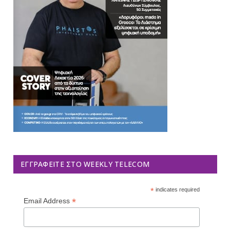
ΕΓΓΡΑΦΕΊΤΕ ΣΤΟ WEEKLY TELECOM
*
indicates required
*
Email Address