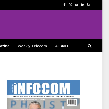
Facebook
X
YouTube
LinkedIn
RSS
(Twitter)
azine
Weekly Telecom
AI.BRIEF