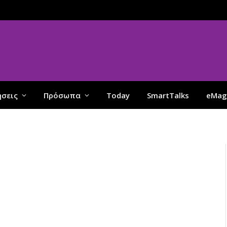
ήσεις
Πρόσωπα
Today
SmartTalks
eMag