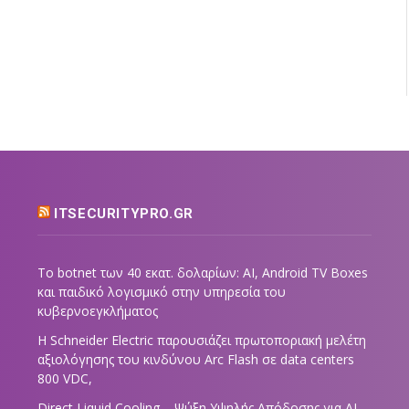
ITSECURITYPRO.GR
Το botnet των 40 εκατ. δολαρίων: AI, Android TV Boxes
και παιδικό λογισμικό στην υπηρεσία του
κυβερνοεγκλήματος
Η Schneider Electric παρουσιάζει πρωτοποριακή μελέτη
αξιολόγησης του κινδύνου Arc Flash σε data centers
800 VDC,
Direct Liquid Cooling – Ψύξη Υψηλής Απόδοσης για AI