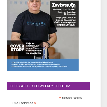
ΕΓΓΡΑΦΕΊΤΕ ΣΤΟ WEEKLY TELECOM
*
indicates required
*
Email Address