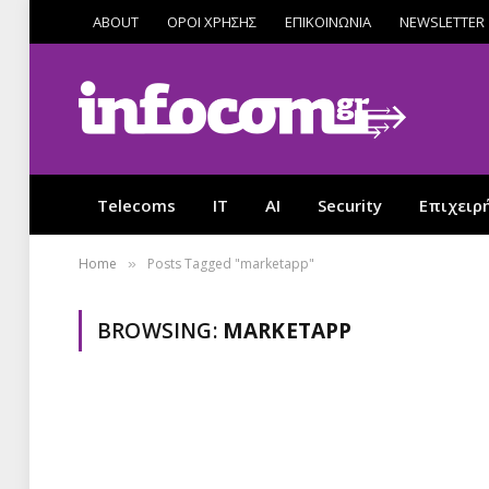
ABOUT
ΟΡΟΙ ΧΡΗΣΗΣ
ΕΠΙΚΟΙΝΩΝΙΑ
NEWSLETTER
Telecoms
IT
AI
Security
Επιχειρ
Home
Posts Tagged "marketapp"
»
BROWSING:
MARKETAPP