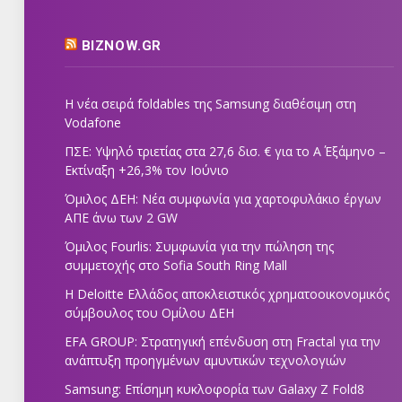
BIZNOW.GR
Η νέα σειρά foldables της Samsung διαθέσιμη στη
Vodafone
ΠΣΕ: Υψηλό τριετίας στα 27,6 δισ. € για το Α΄ Εξάμηνο –
Εκτίναξη +26,3% τον Ιούνιο
Όμιλος ΔΕΗ: Νέα συμφωνία για χαρτοφυλάκιο έργων
ΑΠΕ άνω των 2 GW
Όμιλος Fourlis: Συμφωνία για την πώληση της
συμμετοχής στο Sofia South Ring Mall
Η Deloitte Ελλάδος αποκλειστικός χρηματοοικονομικός
σύμβουλος του Ομίλου ΔΕΗ
EFA GROUP: Στρατηγική επένδυση στη Fractal για την
ανάπτυξη προηγμένων αμυντικών τεχνολογιών
Samsung: Επίσημη κυκλοφορία των Galaxy Z Fold8