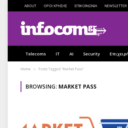
ABOUT
ΟΡΟΙ ΧΡΗΣΗΣ
ΕΠΙΚΟΙΝΩΝΙΑ
NEWSLETTER
Telecoms
IT
AI
Security
Επιχειρ
Home
Posts Tagged "Market Pass"
»
BROWSING:
MARKET PASS