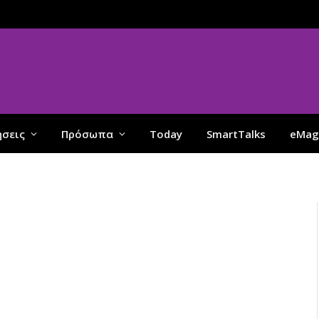
ήσεις
Πρόσωπα
Today
SmartTalks
eMag