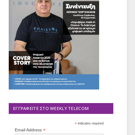
ΕΓΓΡΑΦΕΊΤΕ ΣΤΟ WEEKLY TELECOM
*
indicates required
*
Email Address