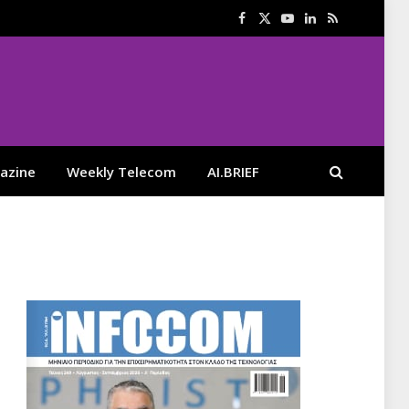
Facebook
X
YouTube
LinkedIn
RSS
(Twitter)
azine
Weekly Telecom
AI.BRIEF