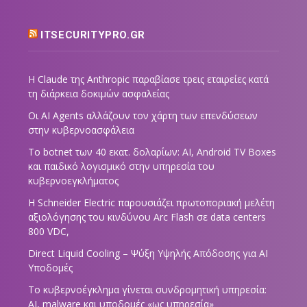
ITSECURITYPRO.GR
Η Claude της Anthropic παραβίασε τρεις εταιρείες κατά
τη διάρκεια δοκιμών ασφαλείας
Οι AI Agents αλλάζουν τον χάρτη των επενδύσεων
στην κυβερνοασφάλεια
Το botnet των 40 εκατ. δολαρίων: AI, Android TV Boxes
και παιδικό λογισμικό στην υπηρεσία του
κυβερνοεγκλήματος
Η Schneider Electric παρουσιάζει πρωτοποριακή μελέτη
αξιολόγησης του κινδύνου Arc Flash σε data centers
800 VDC,
Direct Liquid Cooling – Ψύξη Υψηλής Απόδοσης για AI
Υποδομές
Το κυβερνοέγκλημα γίνεται συνδρομητική υπηρεσία:
AI, malware και υποδομές «ως υπηρεσία»