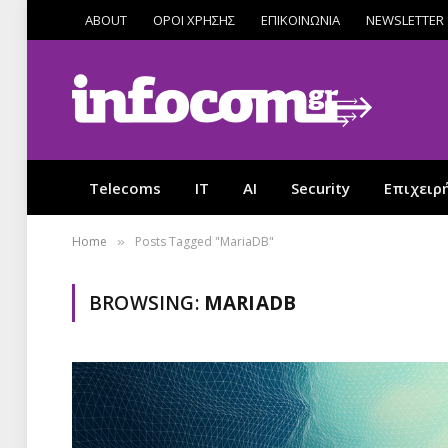
ABOUT
ΟΡΟΙ ΧΡΗΣΗΣ
ΕΠΙΚΟΙΝΩΝΙΑ
NEWSLETTER
Telecoms
IT
AI
Security
Επιχειρ
Home
Posts Tagged "MariaDB"
»
BROWSING:
MARIADB