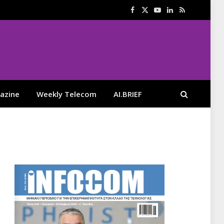
Facebook
X
YouTube
LinkedIn
RSS
(Twitter)
azine
Weekly Telecom
AI.BRIEF