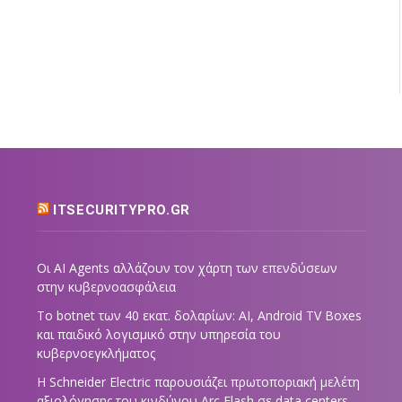
ITSECURITYPRO.GR
Οι AI Agents αλλάζουν τον χάρτη των επενδύσεων
στην κυβερνοασφάλεια
Το botnet των 40 εκατ. δολαρίων: AI, Android TV Boxes
και παιδικό λογισμικό στην υπηρεσία του
κυβερνοεγκλήματος
Η Schneider Electric παρουσιάζει πρωτοποριακή μελέτη
αξιολόγησης του κινδύνου Arc Flash σε data centers