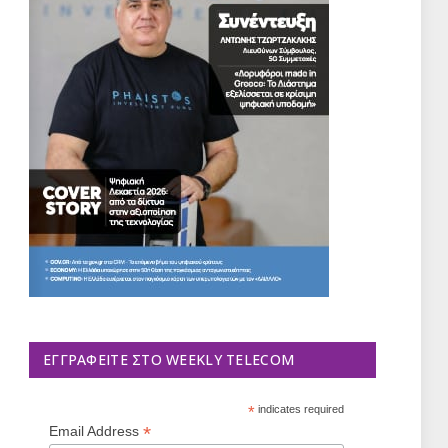
ΕΓΓΡΑΦΕΊΤΕ ΣΤΟ WEEKLY TELECOM
*
indicates required
*
Email Address