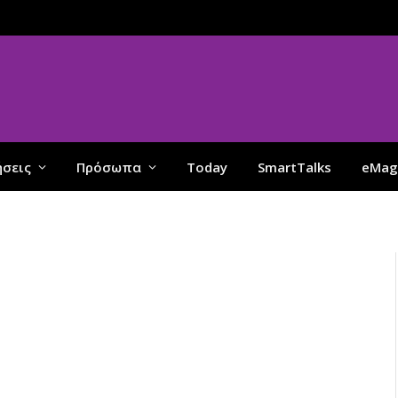
ήσεις
Πρόσωπα
Today
SmartTalks
eMag