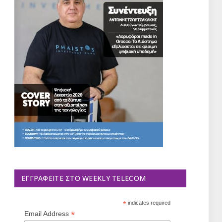
ΕΓΓΡΑΦΕΊΤΕ ΣΤΟ WEEKLY TELECOM
*
indicates required
*
Email Address