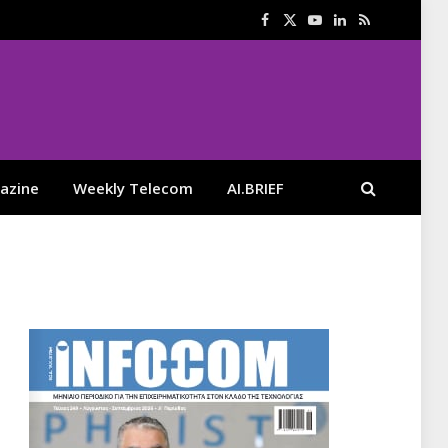
Facebook
X
YouTube
LinkedIn
RSS
(Twitter)
azine
Weekly Telecom
AI.BRIEF