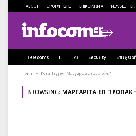
ABOUT
ΟΡΟΙ ΧΡΗΣΗΣ
ΕΠΙΚΟΙΝΩΝΙΑ
NEWSLETTER
Telecoms
IT
AI
Security
Επιχειρ
Home
Posts Tagged "Μαργαρίτα Επιτροπάκη"
»
BROWSING:
ΜΑΡΓΑΡΊΤΑ ΕΠΙΤΡΟΠΆΚ