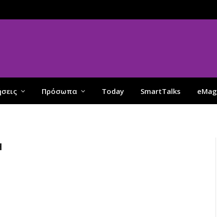
ήσεις
Πρόσωπα
Today
SmartTalks
eMag
Η