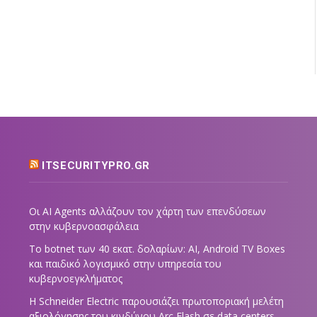
ITSECURITYPRO.GR
Οι AI Agents αλλάζουν τον χάρτη των επενδύσεων
στην κυβερνοασφάλεια
Το botnet των 40 εκατ. δολαρίων: AI, Android TV Boxes
και παιδικό λογισμικό στην υπηρεσία του
κυβερνοεγκλήματος
Η Schneider Electric παρουσιάζει πρωτοποριακή μελέτη
αξιολόγησης του κινδύνου Arc Flash σε data centers